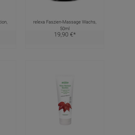
ion,
relexa Faszien-Massage Wachs,
50ml
19,
90
€
*