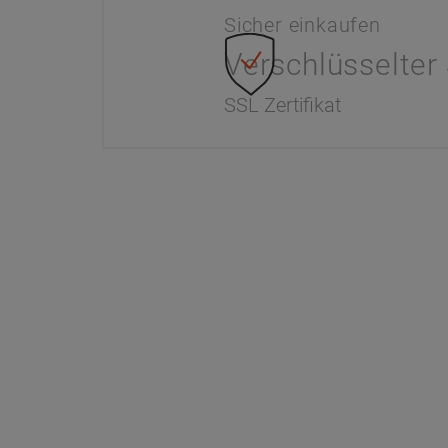
Sicher einkaufen
Verschlüsselter
SSL Zertifikat
Information
Dr. Paul 
Interaktiver Katalog
Unser Unte
Downloads
Werksverka
Zahlung & Versand
Kontakt
Newsletter
FAQ - Häufi
Händlerinformationen
Wir helfen
Konformität