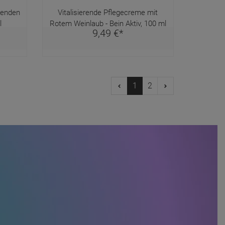
menden
Vitalisierende Pflegecreme mit
l
Rotem Weinlaub - Bein Aktiv, 100 ml
9,
49
€
*
1
2