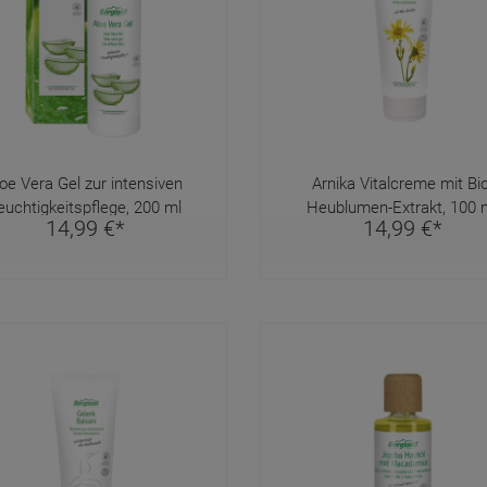
loe Vera Gel zur intensiven
Arnika Vitalcreme mit Bio
euchtigkeitspflege, 200 ml
Heublumen-Extrakt, 100 
14,
99
€
*
14,
99
€
*