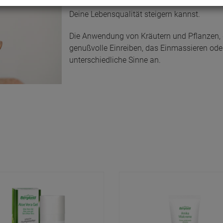
Relexa möchte Dir eine Auswahl an Produkt
Deine Lebensqualität steigern kannst.
Die Anwendung von Kräutern und Pflanzen, du
genußvolle Einreiben, das Einmassieren oder
unterschiedliche Sinne an.