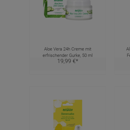
Aloe Vera 24h Creme mit
A
erfrischender Gurke, 50 ml
F
19,
99
€
*