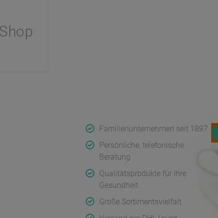
 Shop
Koch
Qualität & Service
F
rnehmen
Familienunternehmen seit 1897
uf
Persönliche, telefonische
Beratung
Qualitätsprodukte für Ihre
ge Fragen
Gesundheit
Große Sortimentsvielfalt
serklärungen