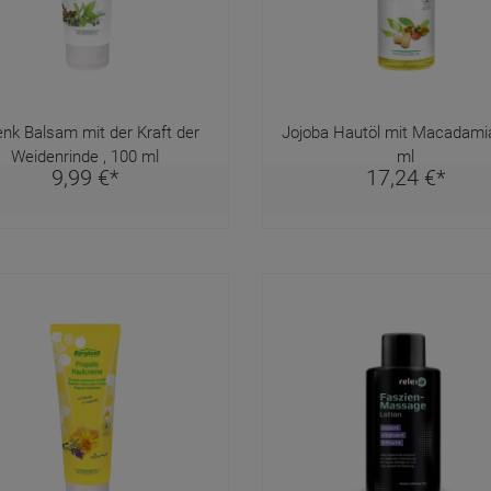
enk Balsam mit der Kraft der
Jojoba Hautöl mit Macadami
Weidenrinde , 100 ml
ml
9,
99
€
*
17,
24
€
*