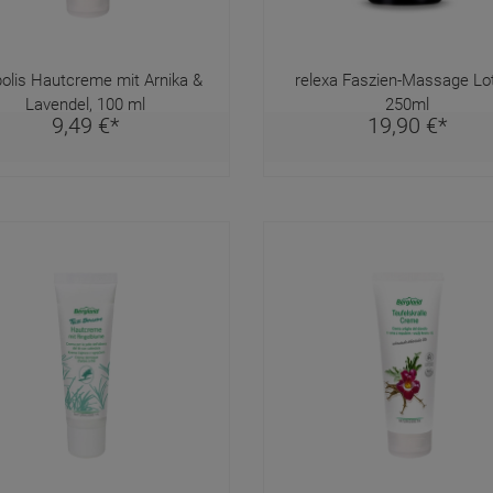
olis Hautcreme mit Arnika &
relexa Faszien-Massage Lot
Lavendel, 100 ml
250ml
9,
49
€
*
19,
90
€
*