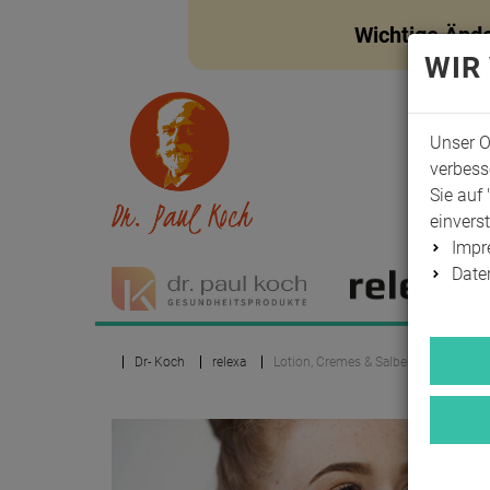
Wichtige Änd
WIR
Unser O
verbess
Sie auf 
einvers
Imp
Date
Dr- Koch
relexa
Lotion, Cremes & Salben