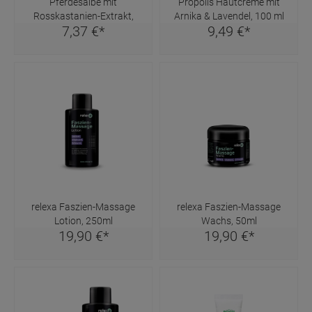
Pferdesalbe mit
Propolis Hautcreme mit
Rosskastanien-Extrakt,
Arnika & Lavendel, 100 ml
7,
37
€
*
9,
49
€
*
100ml
relexa Faszien-Massage
relexa Faszien-Massage
Lotion, 250ml
Wachs, 50ml
19,
90
€
*
19,
90
€
*