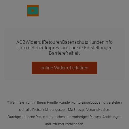
AGB
Widerruf
Retouren
Datenschutz
Kundeninfo
Unternehmen
Impressum
Cookie Einstellungen
Barrierefreiheit
online Widerruf erklären
* Wenn Sie nicht in Ihrem Händler-Kundenkonto eingeloggt sind, verstehen
sich alle Preise inkl. der gesetzl. MwSt. zzgl.
Versandkosten
.
Durchgestrichene Preise entsprechen den vorherigen Preisen. Änderungen
und Irrtümer vorbehalten.