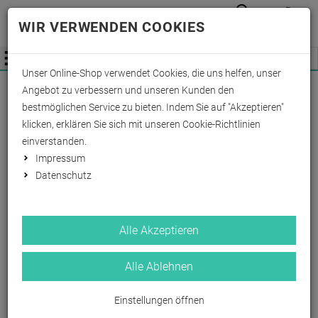
Anmelden
Waren
Merkzettel
0
WIR VERWENDEN COOKIES
aufkla
aufklappen
Fachhändler Information
Menü
Unser Online-Shop verwendet Cookies, die uns helfen, unser
Wichtige Änderung für Fachhändler zum
Angebot zu verbessern und unseren Kunden den
01.09.2026 -
Mehr Informationen hier
bestmöglichen Service zu bieten. Indem Sie auf "Akzeptieren"
klicken, erklären Sie sich mit unseren Cookie-Richtlinien
einverstanden.
Impressum
Datenschutz
Alle Akzeptieren
Alle Ablehnen
Einstellungen öffnen