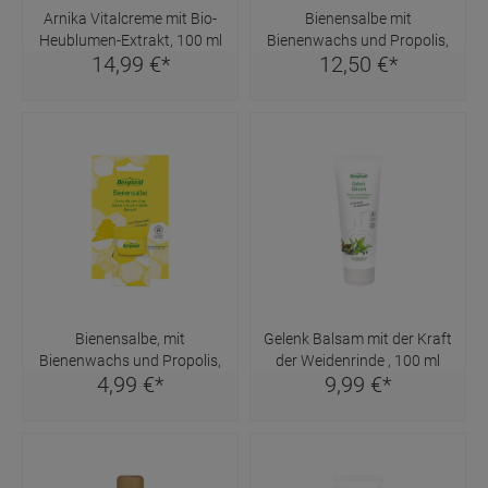
Arnika Vitalcreme mit Bio-
Bienensalbe mit
Heublumen-Extrakt, 100 ml
Bienenwachs und Propolis,
14,
99
€
*
12,
50
€
*
30ml
Bienensalbe, mit
Gelenk Balsam mit der Kraft
Bienenwachs und Propolis,
der Weidenrinde , 100 ml
4,
99
€
*
9,
99
€
*
5ml