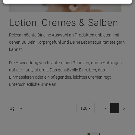
Lotion, Cremes & Salben
Relexa möchte Dir eine Auswahl an Produkten anbieten, mit
denen Du Dein Körpergefühl und Deine Lebensqualität steigern
kannst.
Die Anwendung von Kräutern und Pflanzen, durch Auftragen
auf die Haut, ist uralt. Das genußvolle Einreiben, das
Einmassieren oder ein pflegendes, leichtes Cremen regt
unterschiedliche Sinne an.
128
1