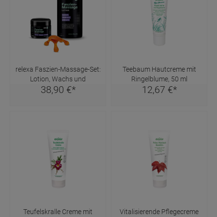
relexa Faszien-Massage-Set:
Teebaum Hautcreme mit
Lotion, Wachs und
Ringelblume, 50 ml
38,
90
€
*
12,
67
€
*
Handmassage-Tool
Teufelskralle Creme mit
Vitalisierende Pflegecreme