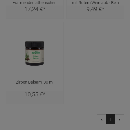
wärmenden ätherischen
mit Rotem Weinlaub - Bein
17,
24
€
*
9,
49
€
*
Ölen, 100 ml
Aktiv, 100 ml
Zirben Balsam, 30 ml
10,
55
€
*
1