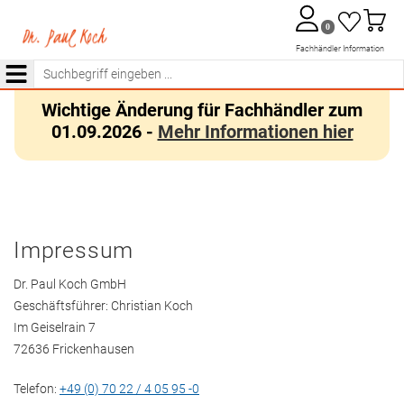
Anmelden
Waren
Merkzettel
0
aufkla
aufklappen
Fachhändler Information
Menü
Wichtige Änderung für Fachhändler zum
01.09.2026 -
Mehr Informationen hier
Impressum
Dr. Paul Koch GmbH
Geschäftsführer: Christian Koch
Im Geiselrain 7
72636 Frickenhausen
Telefon:
+49 (0) 70 22 / 4 05 95 -0