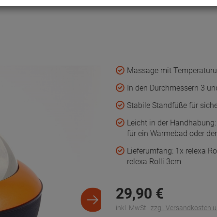
Massage mit Temperaturun
In den Durchmessern 3 un
Stabile Standfüße für sich
Leicht in der Handhabung: 
für ein Wärmebad oder de
Lieferumfang: 1x relexa R
relexa Rolli 3cm
29,
90
€
inkl. MwSt.
zzgl. Versandkosten 