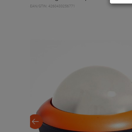
EAN/GTIN: 4260433256771