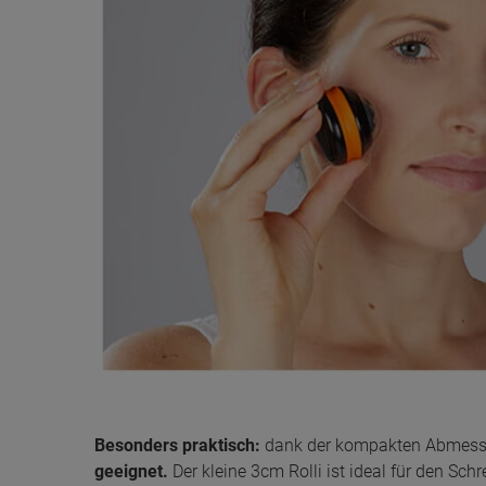
Besonders praktisch:
dank der kompakten Abmessun
geeignet.
Der kleine 3cm Rolli ist ideal für den S
Sie ist ebenso Kühlschrank-tauglich für eine zusätz
aus der Halterung genommen werden kann