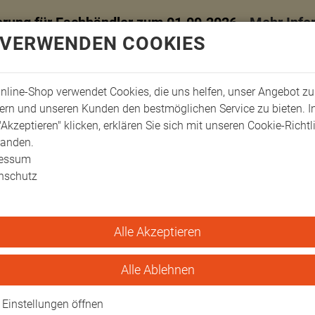
erung für Fachhändler zum 01.09.2026 -
Mehr Info
 VERWENDEN COOKIES
nline-Shop verwendet Cookies, die uns helfen, unser Angebot zu
ern und unseren Kunden den bestmöglichen Service zu bieten. 
"Akzeptieren" klicken, erklären Sie sich mit unseren Cookie-Richtl
tanden.
ressum
nschutz
Alle Akzeptieren
ssage
relexa Rolli-Set Massagekugeln
Massagekugeln
Alle Ablehnen
mperaturunterstützung.
Einstellungen öffnen