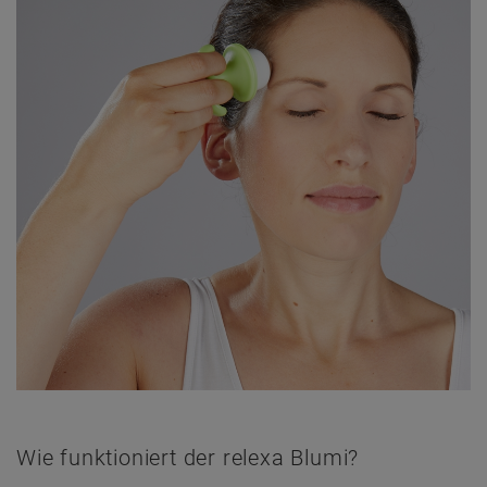
Wie funktioniert der relexa Blumi?
Durch sanftes Rollen über die Haut löst der Blumi Verspannungen
und fördert die Durchblutung. Das kann zu einer schnellen
Schmerzlinderung und einem Gefühl der Entspannung führen.
Wo du den relexa Blumi einsetzen kannst
Büro: Perfekt für eine kurze Massagepause während der Arbeit.
Zu Hause: Entspanne deine Arme, Hände und Füße nach einem
langen Tag.
Unterwegs: Nimm den Blumi überall hin mit und massiere dich
bei Bedarf.