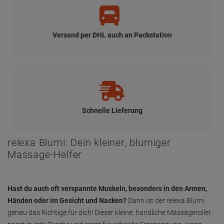
genau das Richtige für dich! Dieser kleine, handliche Massageroller
passt in jede Tasche und sorgt für schnelle Entspannung, wann
immer du sie brauchst.
Warum du den relexa Blumi lieben wirst:
Mini-Format für maximale Wirkung: Mit seiner kompakten Größe
ist der Blumi der perfekte Begleiter für unterwegs.
Präzise Massage: Die kleine Kugel ermöglicht eine gezielte
Massage von kleinen Muskelpartien.
Dekorativ und praktisch: Das hübsche Design macht den Blumi zu
einem echten Hingucker auf jedem Schreibtisch.
Einfach zu bedienen: Einfach rollen und entspannen – so einfach
ist das!