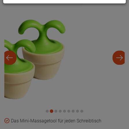
Das Mini-Massagetool für jeden Schreibtisch
Einfache Massagebehandlung in dekorativer
Ausführung
Leichte Handhabung mit maximalem Effekt
Lieferumfang: 2x relexa Blumi Mini-Massagetool
17,
70
€
inkl. MwSt.
zzgl. Versandkosten und Zahlungsmittel
Sofort versandfertig, Lieferzeit ca. 1-3 Werktage
In den Warenkorb