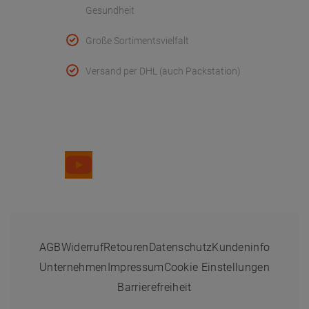
online Widerruf erklären
* Wenn Sie nicht in Ihrem Händler-Kundenkonto eingeloggt sind, verstehen
sich alle Preise inkl. der gesetzl. MwSt. zzgl.
Versandkosten
.
Durchgestrichene Preise entsprechen den vorherigen Preisen. Änderungen
und Irrtümer vorbehalten.
© 2025 Dr. Paul Koch GmbH