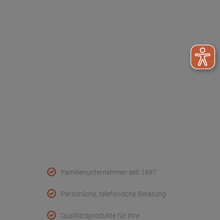
Qualitätsprodukte für Ihre
Gesundheit
Große Sortimentsvielfalt
Versand per DHL (auch Packstation)
Folge uns
AGB
Widerruf
Retouren
Datenschutz
Kundeninfo
Unternehmen
Impressum
Cookie Einstellungen
Barrierefreiheit