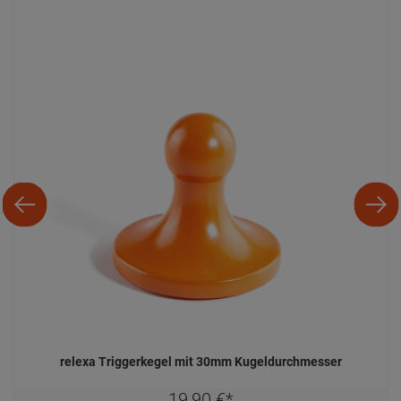
19,
90
€
*
relexa
Newsletter
Bleib auf dem Laufenden und verpass
keine Angebote mehr!
Jetzt
anmelden