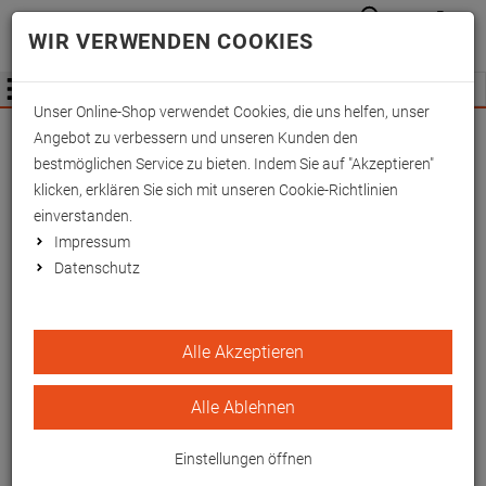
Anmelden
Waren
Merkzettel
0
WIR VERWENDEN COOKIES
aufkla
aufklappen
Fachhändler Information
Menü
Unser Online-Shop verwendet Cookies, die uns helfen, unser
Wichtige Änderung für Fachhändler zum
Angebot zu verbessern und unseren Kunden den
01.09.2026 -
Mehr Informationen hier
bestmöglichen Service zu bieten. Indem Sie auf "Akzeptieren"
klicken, erklären Sie sich mit unseren Cookie-Richtlinien
einverstanden.
Impressum
Datenschutz
relexa Blumi Set
Alle Akzeptieren
Massagetool
Alle Ablehnen
Ideal für eine kurze Massagepause im Büro
oder unterwegs.
Einstellungen öffnen
EAN/GTIN: 4260433257334