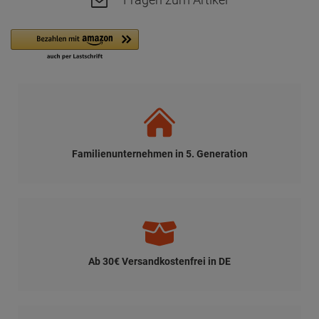
Versand per DHL auch an Packstation
Schnelle Lieferung
relexa Blumi: Dein kleiner, blumiger
Massage-Helfer
Hast du auch oft verspannte Muskeln, besonders in den Armen,
Händen oder im Gesicht und Nacken?
Dann ist der relexa Blumi