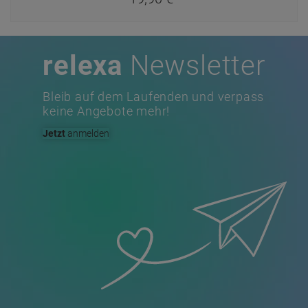
Service Hotline
07022 / 40595-0
Mo-Fr 08:00 - 16:30 Uhr
Kontaktanfrage
info@dr-koch.de
gerne auch per E-Mail
Sicher einkaufen