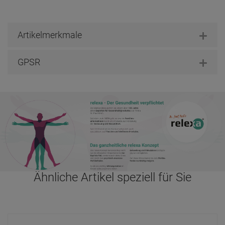
relexa Triggerkegel mit 30mm Kugeldurchmesser