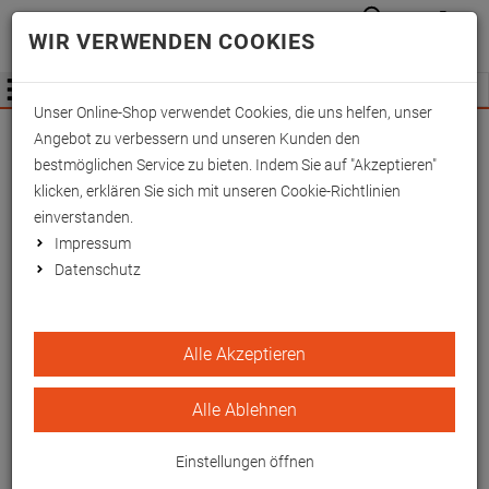
Anmelden
Waren
Merkzettel
0
WIR VERWENDEN COOKIES
aufkla
aufklappen
Fachhändler Information
Menü
Unser Online-Shop verwendet Cookies, die uns helfen, unser
Wichtige Änderung für Fachhändler zum
Angebot zu verbessern und unseren Kunden den
01.09.2026 -
Mehr Informationen hier
bestmöglichen Service zu bieten. Indem Sie auf "Akzeptieren"
klicken, erklären Sie sich mit unseren Cookie-Richtlinien
einverstanden.
Impressum
Datenschutz
Zirbenholz
Alle Akzeptieren
Räucherstäbchen, 10g
Alle Ablehnen
EAN/GTIN: 4250209850807
Einstellungen öffnen