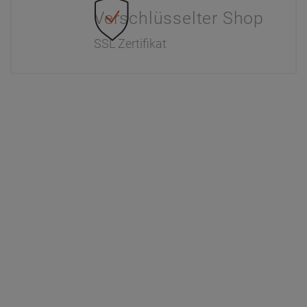
Verschlüsselter Shop
SSL Zertifikat
Information
Interaktiver Katalog
Downloads
Zahlung & Versand
Newsletter
Händlerinformationen
Dr. Paul Koch
Unser Unternehmen