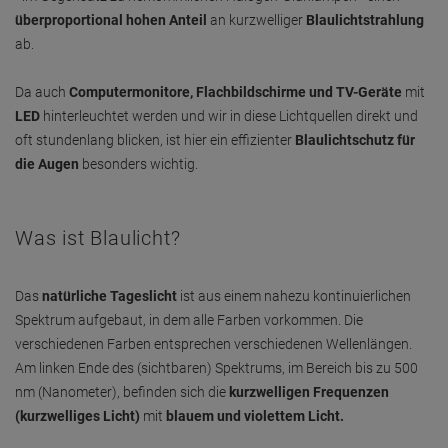
überproportional hohen Anteil
an kurzwelliger
Blaulichtstrahlung
ab.
Da auch
Computermonitore, Flachbildschirme und TV-Geräte
mit
LED
hinterleuchtet werden und wir in diese Lichtquellen direkt und
oft stundenlang blicken, ist hier ein effizienter
Blaulichtschutz für
die Augen
besonders wichtig.
Was ist Blaulicht?
Das
natürliche Tageslicht
ist aus einem nahezu kontinuierlichen
Spektrum aufgebaut, in dem alle Farben vorkommen. Die
verschiedenen Farben entsprechen verschiedenen Wellenlängen.
Am linken Ende des (sichtbaren) Spektrums, im Bereich bis zu 500
nm (Nanometer), befinden sich die
kurzwelligen Frequenzen
(kurzwelliges Licht)
mit
blauem und violettem Licht.