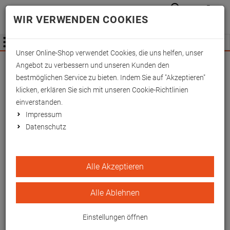
Anmelden
Waren
Merkzettel
0
WIR VERWENDEN COOKIES
aufkla
aufklappen
Fachhändler Information
Menü
Unser Online-Shop verwendet Cookies, die uns helfen, unser
Wichtige Änderung für Fachhändler zum
Angebot zu verbessern und unseren Kunden den
01.09.2026 -
Mehr Informationen hier
bestmöglichen Service zu bieten. Indem Sie auf "Akzeptieren"
klicken, erklären Sie sich mit unseren Cookie-Richtlinien
einverstanden.
Impressum
Datenschutz
bluelightprotect Clip-ON -
Alle Akzeptieren
PRO Blaulichtschutzbrille ,
vollentspiegelt
Alle Ablehnen
Ideal für Brillenträger, die eine Gleitsicht-
Einstellungen öffnen
oder Arbeitsplatzbrille verwenden