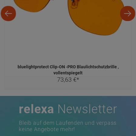
bluelightprotect Clip-ON -PRO Blaulichtschutzbrille ,
vollentspiegelt
73,
63
€
*
relexa
Newsletter
Bleib auf dem Laufenden und verpass
keine Angebote mehr!