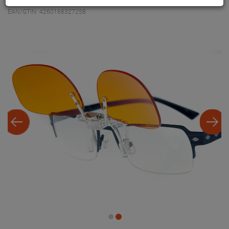
EAN/GTIN: 4260168327258