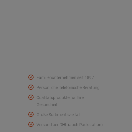
Werksverkauf
Kontakt
FAQ - Häufige Fragen
Wir helfen
Konformitätserklärungen
Qualität & Service
Familienunternehmen seit 1897
Persönliche, telefonische Beratung
Qualitätsprodukte für Ihre
Gesundheit
Große Sortimentsvielfalt
Versand per DHL (auch Packstation)