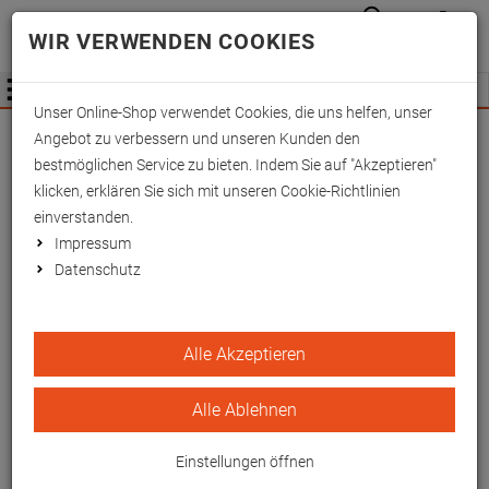
Anmelden
Waren
Merkzettel
0
WIR VERWENDEN COOKIES
aufkla
aufklappen
Fachhändler Information
Menü
Unser Online-Shop verwendet Cookies, die uns helfen, unser
Wichtige Änderung für Fachhändler zum
Angebot zu verbessern und unseren Kunden den
01.09.2026 -
Mehr Informationen hier
bestmöglichen Service zu bieten. Indem Sie auf "Akzeptieren"
klicken, erklären Sie sich mit unseren Cookie-Richtlinien
einverstanden.
Impressum
Datenschutz
Grundausstattung
Alle Akzeptieren
Alle Ablehnen
2.072,
50
€
Einstellungen öffnen
inkl. MwSt.
zzgl. Versandkosten und Zahlungsmittel