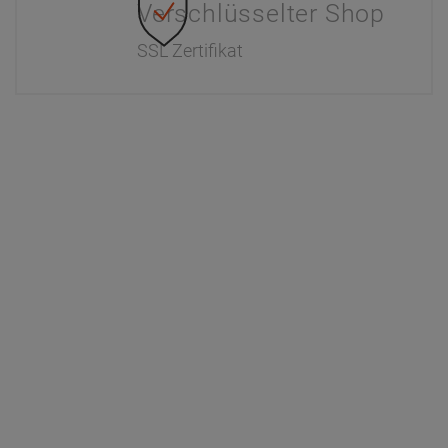
Verschlüsselter Shop
SSL Zertifikat
Information
Interaktiver Katalog
Downloads
Zahlung & Versand
Newsletter
Händlerinformationen
Dr. Paul Koch
Unser Unternehmen