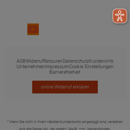
Folge uns
AGB
Widerruf
Retouren
Datenschutz
Kundeninfo
Unternehmen
Impressum
Cookie Einstellungen
Barrierefreiheit
online Widerruf erklären
* Wenn Sie nicht in Ihrem Händler-Kundenkonto eingeloggt sind, verstehen
sich alle Preise inkl. der gesetzl. MwSt. zzgl.
Versandkosten
.