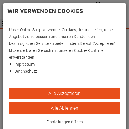
Anmelden
Waren
Merkzettel
0
WIR VERWENDEN COOKIES
aufkla
aufklappen
Fachhändler Information
Menü
Unser Online-Shop verwendet Cookies, die uns helfen, unser
Wichtige Änderung für Fachhändler zum
Angebot zu verbessern und unseren Kunden den
01.09.2026 -
Mehr Informationen hier
bestmöglichen Service zu bieten. Indem Sie auf "Akzeptieren"
klicken, erklären Sie sich mit unseren Cookie-Richtlinien
einverstanden.
Impressum
Datenschutz
Bettbogen Holz, 40x35x25
Alle Akzeptieren
cm
Alle Ablehnen
EAN/GTIN: 4260433259222
Einstellungen öffnen