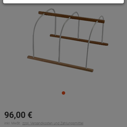
96,
00
€
inkl. MwSt.
zzgl. Versandkosten und Zahlungsmittel