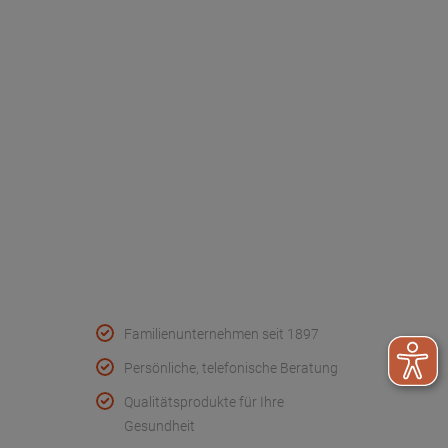
Dr. Paul Koch
Unser Unternehmen
Werksverkauf
Kontakt
FAQ - Häufige Fragen
Wir helfen
Konformitätserklärungen
Qualität & Service
Familienunternehmen seit 1897
Persönliche, telefonische Beratung
Qualitätsprodukte für Ihre
Gesundheit