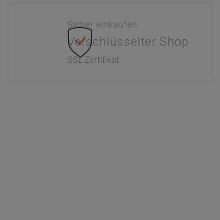
Sicher einkaufen
Verschlüsselter Shop
SSL Zertifikat
Information
Interaktiver Katalog
Downloads
Zahlung & Versand
Newsletter
Händlerinformationen