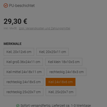
PU-beschichtet
29,
30
€
inkl. MwSt.
zzgl. Versandkosten und Zahlungsmittel
MERKMALE
Keil, 20x12x6 cm
Keil, 20x25x11 cm
Keil groß 36x24x11 cm
Keil klein 18x10x5 cm
Keil mittel 24x18x11 cm
rechteckig 24x18x3 cm
rechteckig 24x18x5 cm
Keil 24x18x6 cm
rechteckig 25x20x7 cm
Keil, 25x20x7 cm
Sofort versandfertig, Lieferzeit ca. 1-3 Werktage