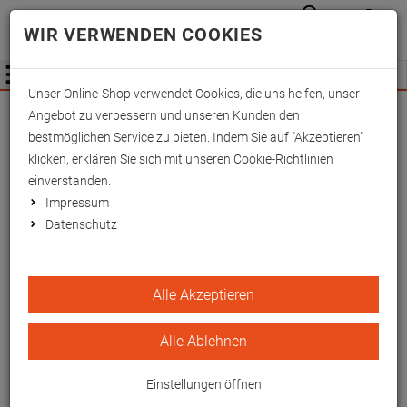
Anmelden
Waren
Merkzettel
0
WIR VERWENDEN COOKIES
aufkla
aufklappen
Fachhändler Information
Menü
Unser Online-Shop verwendet Cookies, die uns helfen, unser
Wichtige Änderung für Fachhändler zum
Angebot zu verbessern und unseren Kunden den
01.09.2026 -
Mehr Informationen hier
bestmöglichen Service zu bieten. Indem Sie auf "Akzeptieren"
klicken, erklären Sie sich mit unseren Cookie-Richtlinien
einverstanden.
Impressum
Datenschutz
Röntgen-Fixierhilfe, Keil
Alle Akzeptieren
schräg 24x18x6 cm, PU-
beschichtet
Alle Ablehnen
EAN/GTIN: 4260433252773
Einstellungen öffnen