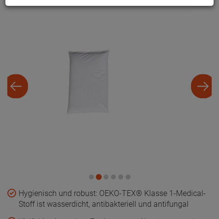
Stoff ist wasserdicht, antibakteriell und antifungal
Vielfältig einsetzbar: Zur Lagerung, Abstützung und
Wund-Beschwerung geeignet
Formstabil und langlebig – auch bei häufiger
Desinfektion
Flexibles Design passt sich optimal an Körperkonturen
an
Erhältlich in 14 Gewichtsstufen von 0,4 bis 10 kg für
jede Anwendung
Farbe: weiss
16,
30
€
Grundpreis: 1 Kilogramm =
40,
75
€
inkl. MwSt.
zzgl. Versandkosten und Zahlungsmittel