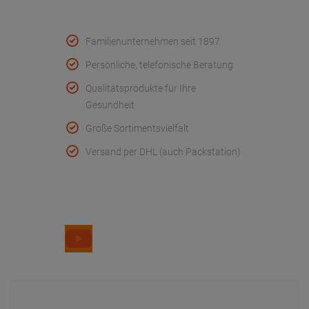
AGB
Widerruf
Retouren
Datenschutz
Kundeninfo
Unternehmen
Impressum
Cookie Einstellungen
Barrierefreiheit
online Widerruf erklären
* Wenn Sie nicht in Ihrem Händler-Kundenkonto eingeloggt sind, verstehen
sich alle Preise inkl. der gesetzl. MwSt. zzgl.
Versandkosten
.
Durchgestrichene Preise entsprechen den vorherigen Preisen. Änderungen
und Irrtümer vorbehalten.
© 2025 Dr. Paul Koch GmbH