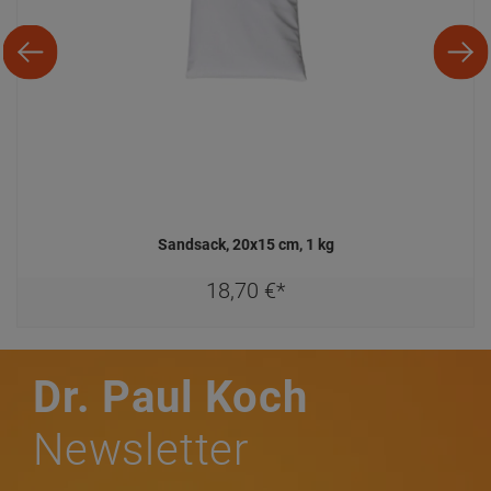
Bleib auf dem Laufenden und verpass
keine Angebote mehr!
Jetzt
anmelden
Service Hotline
07022 / 40595-0