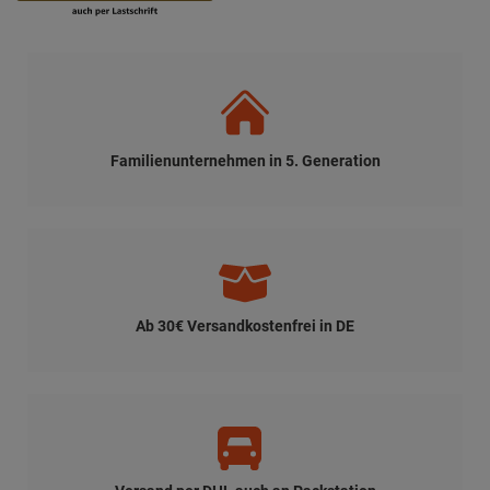
Versand per DHL auch an Packstation
Schnelle Lieferung
Medizinische Sandsäcke mit OEKO-TEX®
Klasse 1-Medical-Stoff
Unsere medizinischen Sandsäcke sind in 14 Größen von 0,4 kg bis
10 kg erhältlich und bestehen aus hochwertigem Medical-Stoff
(MED180 PES PU). Dieses Spezialmaterial wurde für den
professionellen medizinischen Einsatz entwickelt und erfüllt
höchste Anforderungen an Hygiene, Sicherheit und Langlebigkeit
(u.a. ISO 22196:2011).