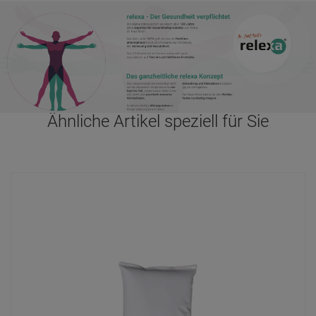
Sandsack, 20x15 cm, 1 kg
18,
70
€
*
Dr. Paul Koch
Newsletter