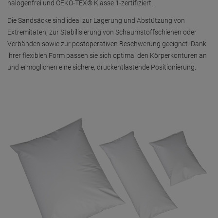
Vorteile auf einen Blick
Medical-Stoff aus PU und PES – hygienisch, wasserdicht und
langlebig
Antibakteriell, antifungal, halogenfrei und OEKO-TEX® Klasse 1-
zertifiziert
Desinfizierbar