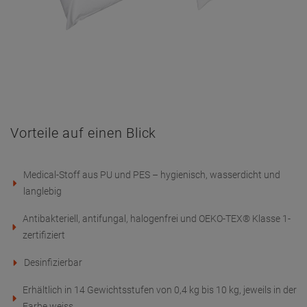
Erhältlich in 14 Gewichtsstufen von 0,4 kg bis 10 kg, jeweils in der
Farbe weiss
Vielseitig einsetzbar zur Lagerung, Abstützung und
Beschwerung
Materialzusammensetzung: 58 % Polyurethan (PU), 42 % Polyester
(PES)
Einsatzbereiche
Die Sandsäcke eignen sich für den täglichen Einsatz in
medizinischen Einrichtungen wie Krankenhäusern, Reha-Zentren,
Pflegeeinrichtungen und Arztpraxen. Sie lassen sich leicht reinigen
und desinfizieren – ideal bei hohen hygienischen Anforderungen.
GPSR