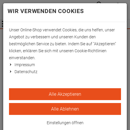
Anmelden
Waren
Merkzettel
0
WIR VERWENDEN COOKIES
aufkla
aufklappen
Fachhändler Information
Menü
Unser Online-Shop verwendet Cookies, die uns helfen, unser
Wichtige Änderung für Fachhändler zum
Angebot zu verbessern und unseren Kunden den
01.09.2026 -
Mehr Informationen hier
bestmöglichen Service zu bieten. Indem Sie auf "Akzeptieren"
klicken, erklären Sie sich mit unseren Cookie-Richtlinien
einverstanden.
Impressum
Datenschutz
Sandsack, 15x10 cm, 0,4
Alle Akzeptieren
kg
Alle Ablehnen
Made in Germany - Manufakturfertigung
EAN/GTIN: 4260433252896
Einstellungen öffnen
Hygienisch und robust: OEKO-TEX® Klasse 1-Medical-