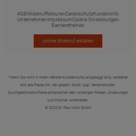
AGB
Widerruf
Retouren
Datenschutz
Kundeninfo
Unternehmen
Impressum
Cookie Einstellungen
Barrierefreiheit
online Widerruf erklären
* Wenn Sie nicht in Ihrem Händler-Kundenkonto eingeloggt sind, verstehen
sich alle Preise inkl. der gesetzl. MwSt. zzgl.
Versandkosten
.
Durchgestrichene Preise entsprechen den vorherigen Preisen. Änderungen
und Irrtümer vorbehalten.
© 2025 Dr. Paul Koch GmbH