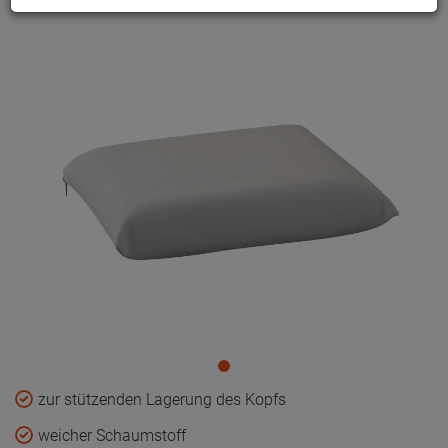
zur stützenden Lagerung des Kopfs
weicher Schaumstoff