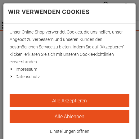
Anmelden
Waren
Merkzettel
0
WIR VERWENDEN COOKIES
aufkla
aufklappen
Fachhändler Information
Menü
Unser Online-Shop verwendet Cookies, die uns helfen, unser
Wichtige Änderung für Fachhändler zum
Angebot zu verbessern und unseren Kunden den
01.09.2026 -
Mehr Informationen hier
bestmöglichen Service zu bieten. Indem Sie auf "Akzeptieren"
klicken, erklären Sie sich mit unseren Cookie-Richtlinien
einverstanden.
Impressum
Datenschutz
OP-Kissen,
Alle Akzeptieren
Kunstlederbezug, 40x60
cm
Alle Ablehnen
EAN/GTIN: 4260433253862
Einstellungen öffnen