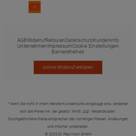
AGB
Widerruf
Retouren
Datenschutz
Kundeninfo
Unternehmen
Impressum
Cookie Einstellungen
Barrierefreiheit
online Widerruf erklären
* Wenn Sie nicht in Ihrem Händler-Kundenkonto eingeloggt sind, verstehen
sich alle Preise inkl. der gesetzl. MwSt. zzgl.
Versandkosten
.
Durchgestrichene Preise entsprechen den vorherigen Preisen. Änderungen
und Irrtümer vorbehalten.
© 2025 Dr. Paul Koch GmbH