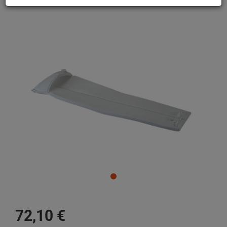
72,
10
€