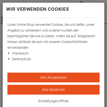
Anmelden
Waren
Merkzettel
0
WIR VERWENDEN COOKIES
aufkla
aufklappen
Fachhändler Information
Menü
Unser Online-Shop verwendet Cookies, die uns helfen, unser
Wichtige Änderung für Fachhändler zum
Angebot zu verbessern und unseren Kunden den
01.09.2026 -
Mehr Informationen hier
bestmöglichen Service zu bieten. Indem Sie auf "Akzeptieren"
klicken, erklären Sie sich mit unseren Cookie-Richtlinien
einverstanden.
Impressum
Datenschutz
Grundpolster mit
Alle Akzeptieren
Trikotbezug und Tasche,
waschbar
Alle Ablehnen
EAN/GTIN: 4260433253923
Einstellungen öffnen