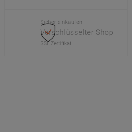
Sicher einkaufen
Verschlüsselter Shop
SSL Zertifikat
Information
Interaktiver Katalog
Downloads
Zahlung & Versand
Newsletter
Händlerinformationen