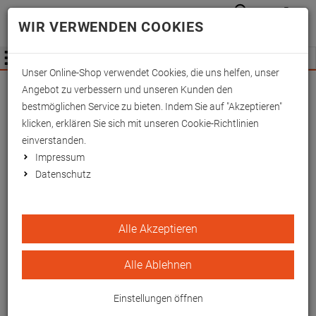
Anmelden
Waren
Merkzettel
0
WIR VERWENDEN COOKIES
aufkla
aufklappen
Fachhändler Information
Menü
Unser Online-Shop verwendet Cookies, die uns helfen, unser
Wichtige Änderung für Fachhändler zum
Angebot zu verbessern und unseren Kunden den
01.09.2026 -
Mehr Informationen hier
bestmöglichen Service zu bieten. Indem Sie auf "Akzeptieren"
klicken, erklären Sie sich mit unseren Cookie-Richtlinien
einverstanden.
Impressum
Datenschutz
OP-Gurt, metallfrei,
Alle Akzeptieren
Chemotex ohne Polster,
Klettverschluß
Alle Ablehnen
Einstellungen öffnen