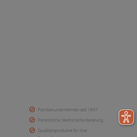
Dr. Paul Koch
Unser Unternehmen
Werksverkauf
Kontakt
FAQ - Häufige Fragen
Wir helfen
Konformitätserklärungen
Qualität & Service
Familienunternehmen seit 1897
Persönliche, telefonische Beratung
Qualitätsprodukte für Ihre