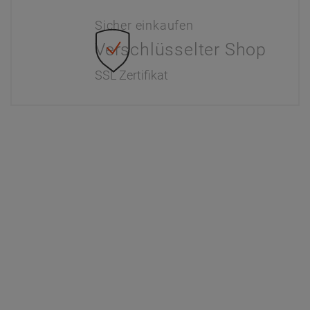
Sicher einkaufen
Verschlüsselter Shop
SSL Zertifikat
Information
Interaktiver Katalog
Downloads
Zahlung & Versand
Newsletter
Händlerinformationen