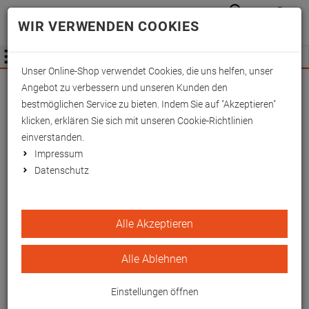
Anmelden
Waren
Merkzettel
0
WIR VERWENDEN COOKIES
aufkla
aufklappen
Fachhändler Information
Menü
Unser Online-Shop verwendet Cookies, die uns helfen, unser
Wichtige Änderung für Fachhändler zum
Angebot zu verbessern und unseren Kunden den
01.09.2026 -
Mehr Informationen hier
bestmöglichen Service zu bieten. Indem Sie auf "Akzeptieren"
klicken, erklären Sie sich mit unseren Cookie-Richtlinien
einverstanden.
Impressum
Datenschutz
OP-Gurt aus Leder ohne
Alle Akzeptieren
Polster
Alle Ablehnen
Einstellungen öffnen