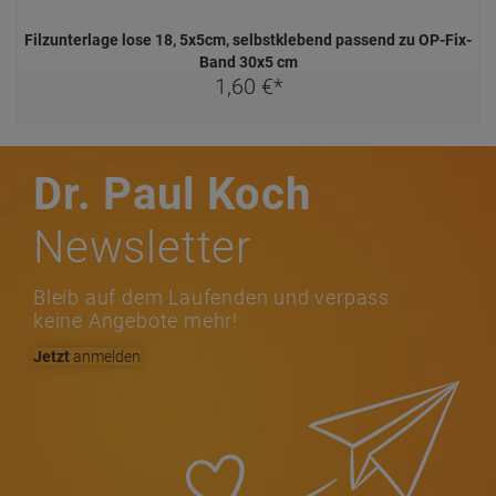
Filzunterlage lose 18, 5x5cm, selbstklebend passend zu OP-Fix-
Band 30x5 cm
1,
60
€
*
Dr. Paul Koch
Newsletter
Bleib auf dem Laufenden und verpass
keine Angebote mehr!
Jetzt
anmelden