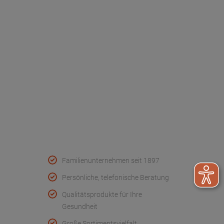
Dr. Paul Koch
Unser Unternehmen
Werksverkauf
Kontakt
FAQ - Häufige Fragen
Wir helfen
Konformitätserklärungen
Qualität & Service
Familienunternehmen seit 1897
Persönliche, telefonische Beratung
Qualitätsprodukte für Ihre
Gesundheit
Große Sortimentsvielfalt