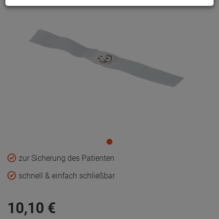
zur Sicherung des Patienten
schnell & einfach schließbar
10,
10
€