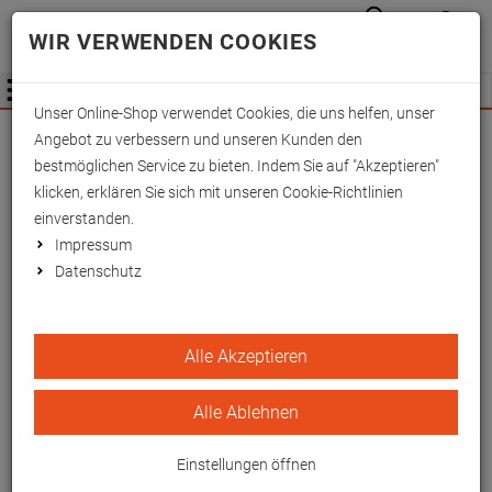
Anmelden
Waren
Merkzettel
0
WIR VERWENDEN COOKIES
aufkla
aufklappen
Fachhändler Information
Menü
Unser Online-Shop verwendet Cookies, die uns helfen, unser
Wichtige Änderung für Fachhändler zum
Angebot zu verbessern und unseren Kunden den
01.09.2026 -
Mehr Informationen hier
bestmöglichen Service zu bieten. Indem Sie auf "Akzeptieren"
klicken, erklären Sie sich mit unseren Cookie-Richtlinien
einverstanden.
Impressum
Datenschutz
OP-Fix-Band 40x5 cm
Alle Akzeptieren
EAN/GTIN: 4260433254357
Alle Ablehnen
Einstellungen öffnen