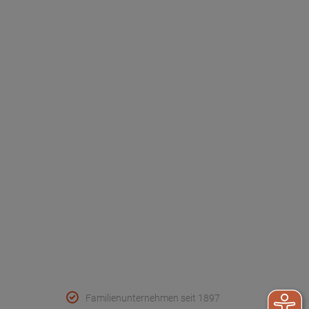
Newsletter
Händlerinformationen
Dr. Paul Koch
Unser Unternehmen
Werksverkauf
Kontakt
FAQ - Häufige Fragen
Wir helfen
Konformitätserklärungen
Qualität & Service
Familienunternehmen seit 1897