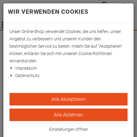
Anmelden
Waren
Merkzettel
0
WIR VERWENDEN COOKIES
aufkla
aufklappen
Fachhändler Information
Menü
Unser Online-Shop verwendet Cookies, die uns helfen, unser
Wichtige Änderung für Fachhändler zum
Angebot zu verbessern und unseren Kunden den
01.09.2026 -
Mehr Informationen hier
bestmöglichen Service zu bieten. Indem Sie auf "Akzeptieren"
klicken, erklären Sie sich mit unseren Cookie-Richtlinien
einverstanden.
Impressum
Datenschutz
Kopfhalter ohne Bügel
Alle Akzeptieren
EAN/GTIN: 4260433255552
Alle Ablehnen
Einstellungen öffnen