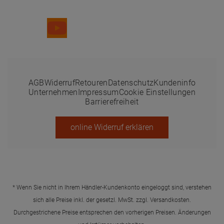
Folge uns
AGB
Widerruf
Retouren
Datenschutz
Kundeninfo
Unternehmen
Impressum
Cookie Einstellungen
Barrierefreiheit
online Widerruf erklären
* Wenn Sie nicht in Ihrem Händler-Kundenkonto eingeloggt sind, verstehen
sich alle Preise inkl. der gesetzl. MwSt. zzgl.
Versandkosten
.
Durchgestrichene Preise entsprechen den vorherigen Preisen. Änderungen