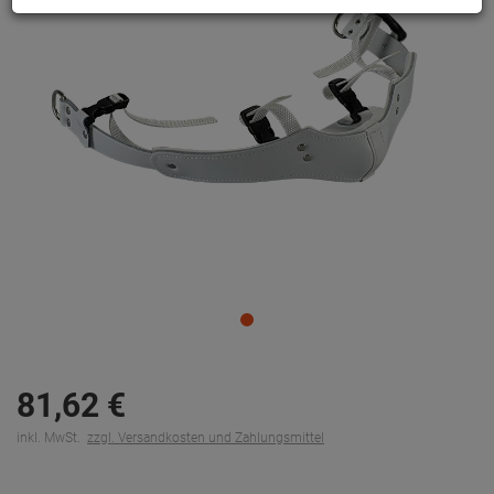
81,
62
€
inkl. MwSt.
zzgl. Versandkosten und Zahlungsmittel