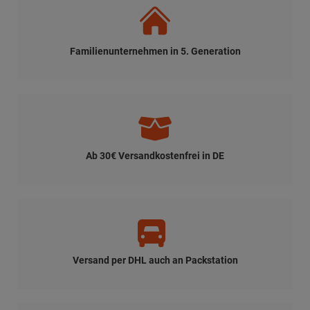
Schnelle Lieferung
Finger-Extensionshülse aus Bastgeflecht für
kontrollierte Fingertraktion
Die Finger-Extensionshülse aus flexiblem Bastgeflecht dient der
kontrollierten Fingertraktion sowie der Aufrechterhaltung der
Fingerextension. Das natürliche Flechtmaterial lässt sich zur
Anwendung zusammendrücken, sodass der Finger einfach
eingeführt werden kann.
Nach dem Loslassen legt sich das Geflecht an den Finger an und
umschließt ihn unter Längszug gleichmäßig, ohne starre Klemmen
oder punktuelle Druckstellen. Die Fingerhülse eignet sich für