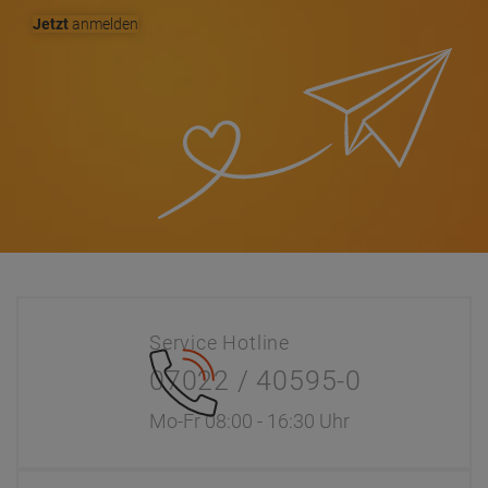
Kontaktanfrage
info@dr-koch.de
gerne auch per E-Mail
Sicher einkaufen
Verschlüsselter Shop
SSL Zertifikat
Information
Interaktiver Katalog