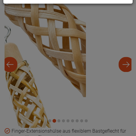
Finger-Extensionshülse aus flexiblem Bastgeflecht für
kontrollierte Fingertraktion
Zur Aufrechterhaltung der Fingerextension bei
Extensionsbehandlungen und Reposition
Flexible Naturfaserstruktur: zusammendrücken, Finger
einführen, loslassen. Das Geflecht legt sich an. Bei
Entlastung des Zuges kann die Fingerhülse wieder vom
Finger gezogen werden.
Gleichmäßige Umschließung des Fingers unter
Längszug ohne starre Klemme oder punktuellen Druck
Unterstützt die Stabilisierung der anatomischen Achse
während der Zuganwendung
Kompatibel mit unserer Extenionswinde und unserem
"Bügel mit Kettchen"