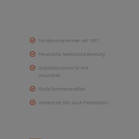
AGB
Widerruf
Retouren
Datenschutz
Kundeninfo
Unternehmen
Impressum
Cookie Einstellungen
Barrierefreiheit
online Widerruf erklären
* Wenn Sie nicht in Ihrem Händler-Kundenkonto eingeloggt sind, verstehen
sich alle Preise inkl. der gesetzl. MwSt. zzgl.
Versandkosten
.