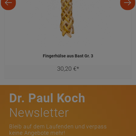
keine Angebote mehr!
Jetzt
anmelden
Service Hotline
07022 / 40595-0
Mo-Fr 08:00 - 16:30 Uhr