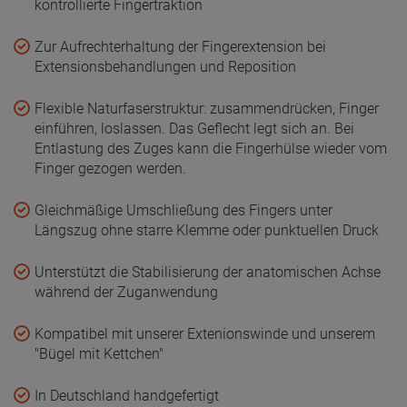
In Deutschland handgefertigt
30,
20
€
inkl. MwSt.
zzgl. Versandkosten und Zahlungsmittel
MERKMALE
Gr. 1
Gr. 2
Gr. 3
Gr. 4
Gr. 5
Gr. 6
Variante wählen
Zum Merkzettel
Fragen zum Artikel