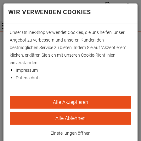
Anmelden
Waren
Merkzettel
0
WIR VERWENDEN COOKIES
aufkla
aufklappen
Fachhändler Information
Menü
Unser Online-Shop verwendet Cookies, die uns helfen, unser
Wichtige Änderung für Fachhändler zum
Angebot zu verbessern und unseren Kunden den
01.09.2026 -
Mehr Informationen hier
bestmöglichen Service zu bieten. Indem Sie auf "Akzeptieren"
klicken, erklären Sie sich mit unseren Cookie-Richtlinien
einverstanden.
Impressum
Datenschutz
Fingerhülse aus Bast,
Alle Akzeptieren
verschiedene Größen
Alle Ablehnen
Handgefertigte Bast-Fingerhülsen
(Mädchenfänger) zur Anwendung mit
Einstellungen öffnen
Extensionswinden