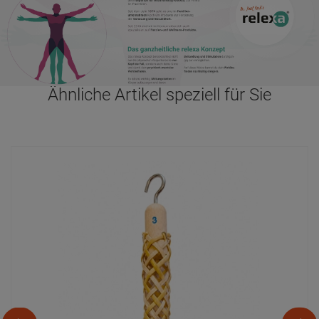
Fingerhülse aus Bast Gr. 3
30,
20
€
*
Dr. Paul Koch
Newsletter
Bleib auf dem Laufenden und verpass