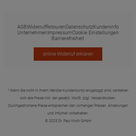
AGB
Widerruf
Retouren
Datenschutz
Kundeninfo
Unternehmen
Impressum
Cookie Einstellungen
Barrierefreiheit
online Widerruf erklären
* Wenn Sie nicht in Ihrem Händler-Kundenkonto eingeloggt sind, verstehen
sich alle Preise inkl. der gesetzl. MwSt. zzgl.
Versandkosten
.
Durchgestrichene Preise entsprechen den vorherigen Preisen. Änderungen
und Irrtümer vorbehalten.
© 2025 Dr. Paul Koch GmbH