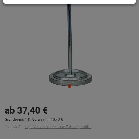
ab
37,
40
€
Grundpreis: 1 Kilogramm =
18,
70
€
inkl. MwSt.
zzgl. Versandkosten und Zahlungsmittel