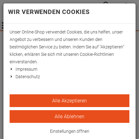
Anmelden
Waren
Merkzettel
0
WIR VERWENDEN COOKIES
aufkla
aufklappen
Fachhändler Information
Menü
Unser Online-Shop verwendet Cookies, die uns helfen, unser
Wichtige Änderung für Fachhändler zum
Angebot zu verbessern und unseren Kunden den
01.09.2026 -
Mehr Informationen hier
bestmöglichen Service zu bieten. Indem Sie auf "Akzeptieren"
klicken, erklären Sie sich mit unseren Cookie-Richtlinien
einverstanden.
Impressum
Datenschutz
Einzelständer
Alle Akzeptieren
Alle Ablehnen
Einstellungen öffnen