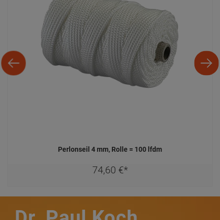
Perlonseil 4 mm, Rolle = 100 lfdm
74,
60
€
*
Dr. Paul Koch