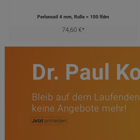
Perlonseil 4 mm, Rolle = 100 lfdm
74,
60
€
*
Dr. Paul K
Bleib auf dem Laufenden
keine Angebote mehr!
Jetzt
anmelden