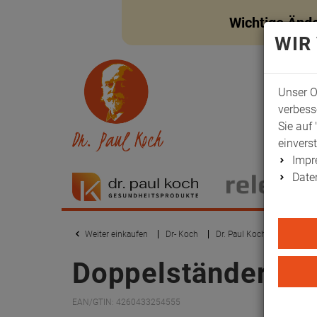
Wichtige Änd
WIR
Unser O
verbess
Sie auf 
einvers
Imp
Date
Weiter einkaufen
Dr- Koch
Dr. Paul Koch
Klinikau
Doppelständer, kle
EAN/GTIN: 4260433254555