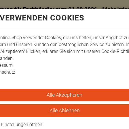
erung für Fachhändler zum 01.09.2026 -
Mehr Info
 VERWENDEN COOKIES
nline-Shop verwendet Cookies, die uns helfen, unser Angebot zu
ern und unseren Kunden den bestmöglichen Service zu bieten. 
"Akzeptieren" klicken, erklären Sie sich mit unseren Cookie-Richtl
tanden.
ressum
nschutz
Alle Akzeptieren
sstattung
Extensionstechnik
Extensionsgewichte
Doppelständer, klein 1
in 1 kg
Alle Ablehnen
Einstellungen öffnen