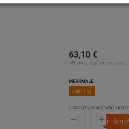
63,
10
€
inkl. MwSt.
zzgl. Versandkosten 
MERKMALE
klein 1 kg
Sofort versandfertig, Liefer
In den 