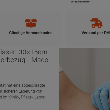
Günstige Versandkosten
Versand per DH
skissen 30×15cm
derbezug - Made
ität hat eine abgeschrägte
ur sicheren Lagerung von
im Klinik-, Pflege-, Labor-