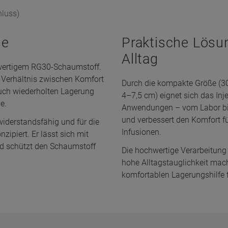
hluss)
he
Praktische Lösu
Alltag
hwertigem RG30-Schaumstoff.
 Verhältnis zwischen Komfort
Durch die kompakte Größe (3
auch wiederholten Lagerung
4–7,5 cm) eignet sich das Inje
e.
Anwendungen – vom Labor bis 
und verbessert den Komfort f
widerstandsfähig und für die
Infusionen.
ipiert. Er lässt sich mit
nd schützt den Schaumstoff
Die hochwertige Verarbeitung
hohe Alltagstauglichkeit mac
komfortablen Lagerungshilfe 