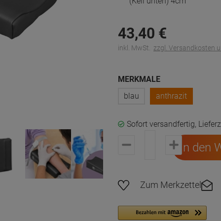
(Keil unten) 4cm
43,
40
€
inkl. MwSt.
zzgl. Versandkosten 
MERKMALE
blau
anthrazit
Sofort versandfertig, Liefer
In den 
Zum Merkzettel