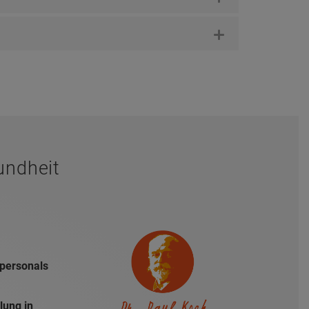
undheit
hpersonals
lung in