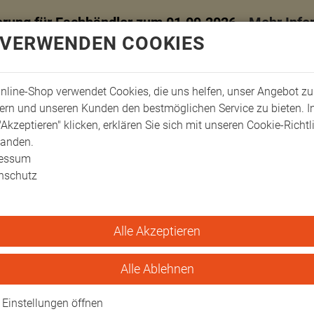
erung für Fachhändler zum 01.09.2026 -
Mehr Info
 VERWENDEN COOKIES
nline-Shop verwendet Cookies, die uns helfen, unser Angebot zu
ern und unseren Kunden den bestmöglichen Service zu bieten. 
"Akzeptieren" klicken, erklären Sie sich mit unseren Cookie-Richtl
tanden.
ressum
nschutz
Alle Akzeptieren
nskissen, Kunstleder, handgefertigt, 30x1…
 Kunstleder, handgeferti
Alle Ablehnen
de in Germany
Einstellungen öffnen