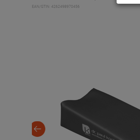
EAN/GTIN: 4262498970456