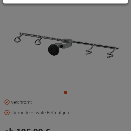
verchromt
für runde + ovale Bettgalgen