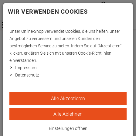
Anmelden
Waren
Merkzettel
0
WIR VERWENDEN COOKIES
aufkla
aufklappen
Fachhändler Information
Menü
Unser Online-Shop verwendet Cookies, die uns helfen, unser
Wichtige Änderung für Fachhändler zum
Angebot zu verbessern und unseren Kunden den
01.09.2026 -
Mehr Informationen hier
bestmöglichen Service zu bieten. Indem Sie auf "Akzeptieren"
klicken, erklären Sie sich mit unseren Cookie-Richtlinien
einverstanden.
Impressum
Datenschutz
Infusionsflaschenhalter mit
Alle Akzeptieren
4 Haken, verchromt
Alle Ablehnen
Einstellungen öffnen