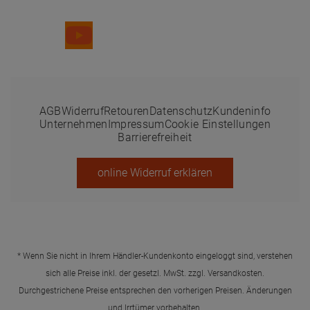
AGB
Widerruf
Retouren
Datenschutz
Kundeninfo
Unternehmen
Impressum
Cookie Einstellungen
Barrierefreiheit
online Widerruf erklären
* Wenn Sie nicht in Ihrem Händler-Kundenkonto eingeloggt sind, verstehen
sich alle Preise inkl. der gesetzl. MwSt. zzgl.
Versandkosten
.
Durchgestrichene Preise entsprechen den vorherigen Preisen. Änderungen
und Irrtümer vorbehalten.