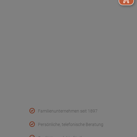
Unser Unternehmen
Werksverkauf
Kontakt
FAQ - Häufige Fragen
Wir helfen
Konformitätserklärungen
Qualität & Service
Familienunternehmen seit 1897
Persönliche, telefonische Beratung