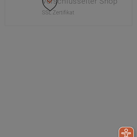
Verschlüsselter Shop
SSL Zertifikat
Information
Interaktiver Katalog
Downloads
Zahlung & Versand
Newsletter
Händlerinformationen
Dr. Paul Koch