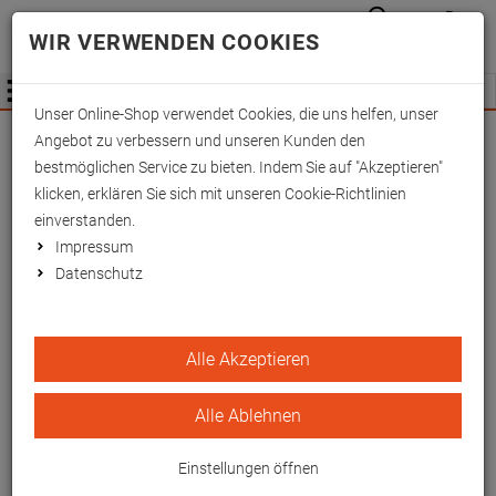
Anmelden
Waren
Merkzettel
0
WIR VERWENDEN COOKIES
aufkla
aufklappen
Fachhändler Information
Menü
Unser Online-Shop verwendet Cookies, die uns helfen, unser
Wichtige Änderung für Fachhändler zum
Angebot zu verbessern und unseren Kunden den
01.09.2026 -
Mehr Informationen hier
bestmöglichen Service zu bieten. Indem Sie auf "Akzeptieren"
klicken, erklären Sie sich mit unseren Cookie-Richtlinien
einverstanden.
Impressum
Datenschutz
HygienePro weiches
Alle Akzeptieren
Therapiekissen 44x44 cm
Alle Ablehnen
Hygienisches Praxiskissen mit wasser- und
fleckenresistenter Oberfläche
Einstellungen öffnen
EAN/GTIN: 4262498970463