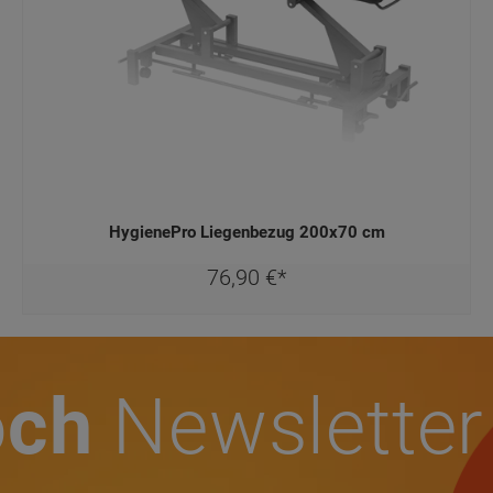
HygienePro Liegenbezug 200x70 cm
76,
90
€
*
och
Newsletter
 und verpass