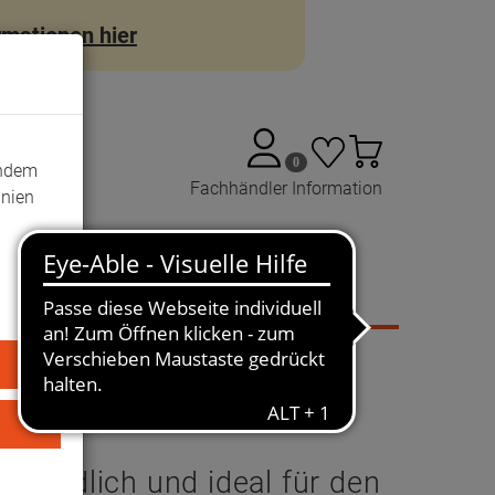
rmationen hier
Anmelden
Warenkorb
Merkzettel
aufklappen
0
aufklappen
Indem
Fachhändler Information
inien
reundlich und ideal für den