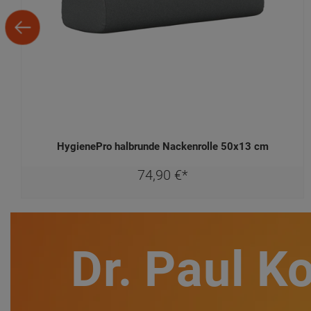
HygienePro halbrunde Nackenrolle 50x13 cm
74,
90
€
*
Dr. Paul K
Bleib auf dem Laufenden