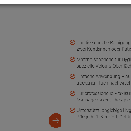
Für die schnelle Reinigu
zwei Kund:innen oder Patie
Materialschonend für Hyg
spezielle Velours-Oberfläc
Einfache Anwendung – auf
trockenen Tuch nachwisch
Für professionelle Praxi
Massagepraxen, Therapie-
Unterstützt langlebige Hy
Pflege hilft, Komfort, Opt