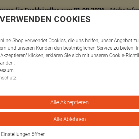
erung für Fachhändler zum 01.09.2026 -
Mehr Info
 VERWENDEN COOKIES
nline-Shop verwendet Cookies, die uns helfen, unser Angebot zu
ern und unseren Kunden den bestmöglichen Service zu bieten. 
"Akzeptieren" klicken, erklären Sie sich mit unseren Cookie-Richtl
tanden.
ressum
nschutz
Alle Akzeptieren
ro Kissen & Bezüge
HygienePro Oberflächenreiniger Pura
ächenreiniger Pura
Alle Ablehnen
gienePro-Bezüge. Schnell, materialf
Einstellungen öffnen