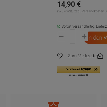
14,
90
€
inkl. MwSt.
zzgl. Versandkosten 
Sofort versandfertig, Liefer
In den 
Zum Merkzettel
Ab 30€ Versandkostenfrei in DE