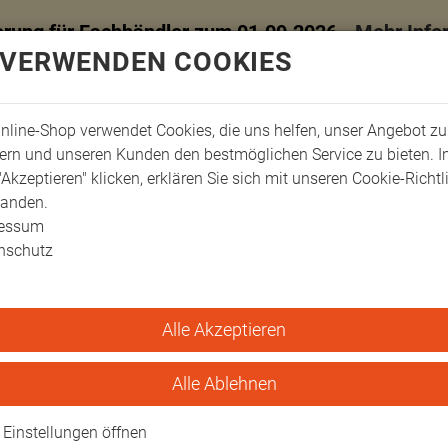
erung für Fachhändler zum 01.09.2026 -
Mehr Info
 VERWENDEN COOKIES
nline-Shop verwendet Cookies, die uns helfen, unser Angebot zu
ern und unseren Kunden den bestmöglichen Service zu bieten. 
"Akzeptieren" klicken, erklären Sie sich mit unseren Cookie-Richtl
tanden.
ressum
nschutz
Alle Akzeptieren
ro Kissen & Bezüge
HygienePro Liegenbezug 200x70 cm
nbezug 200x70 cm
Alle Ablehnen
Einstellungen öffnen
und leicht zu reinigender Bezug fü