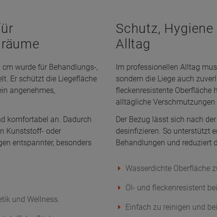
ür
Schutz, Hygiene
sräume
Alltag
 cm wurde für Behandlungs-,
Im professionellen Alltag mu
t. Er schützt die Liegefläche
sondern die Liege auch zuverl
 ein angenehmes,
fleckenresistente Oberfläche h
alltägliche Verschmutzungen b
nd komfortabel an. Dadurch
Der Bezug lässt sich nach de
en Kunststoff- oder
desinfizieren. So unterstützt
gen entspannter, besonders
Behandlungen und reduziert d
Wasserdichte Oberfläche z
Öl- und fleckenresistent b
tik und Wellness.
Einfach zu reinigen und bei