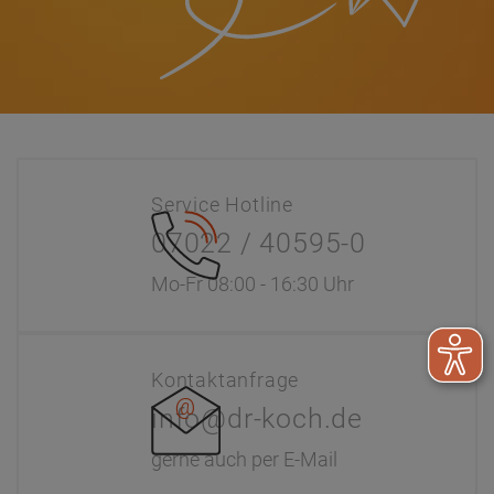
Service Hotline
07022 / 40595-0
Mo-Fr 08:00 - 16:30 Uhr
Kontaktanfrage
info@dr-koch.de
gerne auch per E-Mail