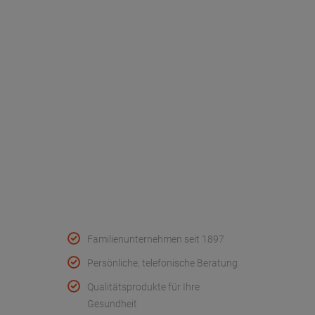
Dr. Paul Koch
Unser Unternehmen
Werksverkauf
Kontakt
FAQ - Häufige Fragen
Wir helfen
Konformitätserklärungen
Qualität & Service
Familienunternehmen seit 1897
Persönliche, telefonische Beratung
Qualitätsprodukte für Ihre
Gesundheit