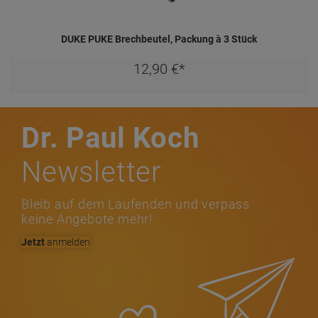
DUKE PUKE Brechbeutel, Packung à 3 Stück
12,
90
€
*
Dr. Paul Koch
Newsletter
Bleib auf dem Laufenden und verpass
keine Angebote mehr!
Jetzt
anmelden