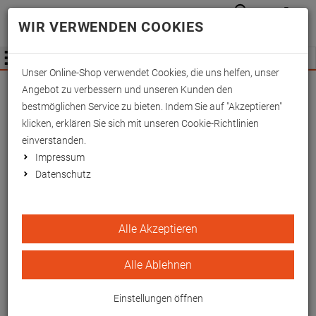
Anmelden
Waren
Merkzettel
0
WIR VERWENDEN COOKIES
aufkla
aufklappen
Fachhändler Information
Menü
Unser Online-Shop verwendet Cookies, die uns helfen, unser
Wichtige Änderung für Fachhändler zum
Angebot zu verbessern und unseren Kunden den
01.09.2026 -
Mehr Informationen hier
bestmöglichen Service zu bieten. Indem Sie auf "Akzeptieren"
klicken, erklären Sie sich mit unseren Cookie-Richtlinien
einverstanden.
Impressum
Datenschutz
JONHY WEE Taschen-WC,
Alle Akzeptieren
Packung à 3 Stück
Alle Ablehnen
Minitoilette für Freizeit, Camping und Reisen
EAN/GTIN: 4260433256726
Einstellungen öffnen