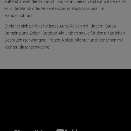
äußerst anwenderfreundlich und kann überall verstaut werden – sei
es in der Hand- oder Hosentasche, im Rucksack oder im
Handschuhfach.
Er eignet sich perfekt für jedes Auto, Reisen mit Kindern, Staus,
Camping und Zelten, Outdoor-Aktivitäten sowie für den alltäglichen
Gebrauch (schwangere Frauen, Rollstuhlfahrer und Menschen mit
leichter Blasenschwäche).