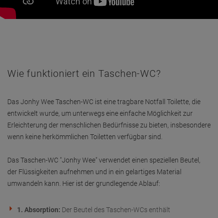
Wie funktioniert ein Taschen-WC?
Das Jonhy Wee Taschen-WC ist eine tragbare Notfall Toilette, die
entwickelt wurde, um unterwegs eine einfache Möglichkeit zur
Erleichterung der menschlichen Bedürfnisse zu bieten, insbesondere
wenn keine herkömmlichen Toiletten verfügbar sind.
Das Taschen-WC "Jonhy Wee" verwendet einen speziellen Beutel,
der Flüssigkeiten aufnehmen und in ein gelartiges Material
umwandeln kann. Hier ist der grundlegende Ablauf:
1. Absorption:
Der Beutel des Taschen-WCs enthält