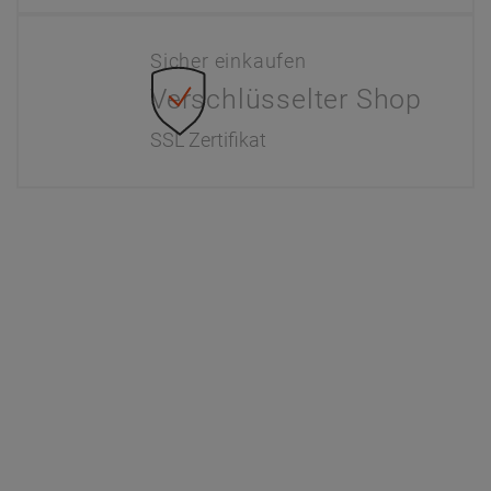
Sicher einkaufen
Verschlüsselter Shop
SSL Zertifikat
Information
Interaktiver Katalog
Downloads
Zahlung & Versand
Newsletter
Händlerinformationen