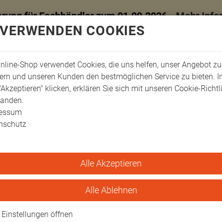
erung für Fachhändler zum 01.09.2026 -
Mehr Info
 VERWENDEN COOKIES
nline-Shop verwendet Cookies, die uns helfen, unser Angebot zu
ern und unseren Kunden den bestmöglichen Service zu bieten. 
"Akzeptieren" klicken, erklären Sie sich mit unseren Cookie-Richtl
tanden.
ressum
nschutz
Alle Akzeptieren
ger-Schienen
Stack Schienen
Stack-Schiene, gepolstert, weiß, Gr. 1 (4,5cm)
olstert, weiß, Gr. 1 (4
Alle Ablehnen
ter Polsterung für komfortorientiert
Einstellungen öffnen