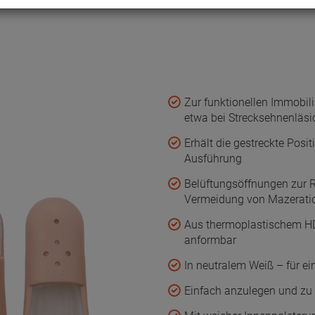
Zur funktionellen Immobili
etwa bei Strecksehnenläs
Erhält die gestreckte Posi
Ausführung
Belüftungsöffnungen zur 
Vermeidung von Mazerati
Aus thermoplastischem HDP
anformbar
In neutralem Weiß – für ei
Einfach anzulegen und zu f