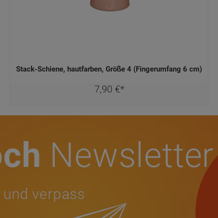
Stack-Schiene, hautfarben, Größe 4 (Fingerumfang 6 cm)
7,
90
€
*
och
Newsletter
 und verpass