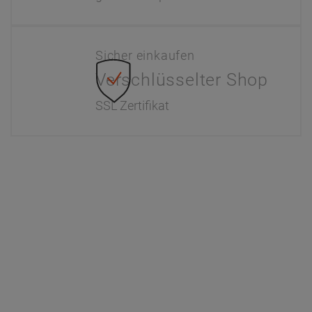
Sicher einkaufen
Verschlüsselter Shop
SSL Zertifikat
Information
Interaktiver Katalog
Downloads
Zahlung & Versand
Newsletter
Händlerinformationen