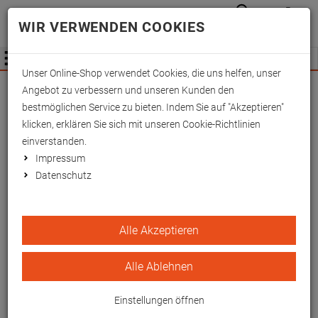
Anmelden
Waren
Merkzettel
0
WIR VERWENDEN COOKIES
aufkla
aufklappen
Fachhändler Information
Menü
Unser Online-Shop verwendet Cookies, die uns helfen, unser
Wichtige Änderung für Fachhändler zum
Angebot zu verbessern und unseren Kunden den
01.09.2026 -
Mehr Informationen hier
bestmöglichen Service zu bieten. Indem Sie auf "Akzeptieren"
klicken, erklären Sie sich mit unseren Cookie-Richtlinien
einverstanden.
Impressum
Datenschutz
Stack-Fingerschienen-Satz
Alle Akzeptieren
à 4 Stück Gr. 1-6 weiß im
Etui
Alle Ablehnen
EAN/GTIN: 4260433256320
Einstellungen öffnen