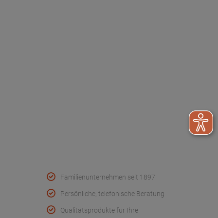
Dr. Paul Koch
Unser Unternehmen
Werksverkauf
Kontakt
FAQ - Häufige Fragen
Wir helfen
Konformitätserklärungen
Qualität & Service
Familienunternehmen seit 1897
Persönliche, telefonische Beratung
Qualitätsprodukte für Ihre