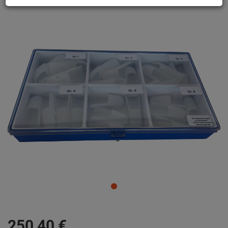
250,
40
€