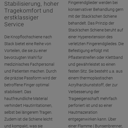
Stabilisierung, hoher
Fingerendglieder werden bei
Tragekomfort und
konservativer Behandlung gern
erstklassiger
mit der Stack'schen Schiene
Service
behandelt. Das Prinzip der
Stack'schen Schiene beruht auf
Die Knopflochschiene nach
einer Hyperextension des
Stack bietet eine Reihe von
verletzten Fingerendgliedes. Die
Vorteilen, die sie zu einer
Befestigung erfolgt mit
bevorzugten Wahl für
Pflasterstreifen oder Klettband
medizinisches Fachpersonal
und gewährleistet so einen
und Patienten machen. Durch
festen Sitz. Sie besteht u.a. aus
die präzise Passform wird der
einem thermoplastischen
betroffene Finger optimal
Acrylharzkunststoff, der zur
stabilisiert. Das
Verbesserung der
hautfreundliche Material
Trageeigenschaft mehrfach
verhindert Hautirritationen,
perforiert ist und so einer
selbst bei längerem Tragen.
Hautmazeration
Zudem ist die Schiene leicht
entgegenwirken kann. Über
und kompakt, was sie
einer Flamme ( Bunsenbrenner,