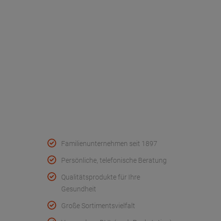
Unser Unternehmen
Werksverkauf
Kontakt
FAQ - Häufige Fragen
Wir helfen
Konformitätserklärungen
Qualität & Service
Familienunternehmen seit 1897
Persönliche, telefonische Beratung
Qualitätsprodukte für Ihre
Gesundheit
Große Sortimentsvielfalt