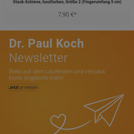
Stack-Schiene, hautfarben, Größe 2 (Fingerumfang 5 cm)
7,
90
€
*
Dr. Paul Koch
Newsletter
Bleib auf dem Laufenden und verpass
keine Angebote mehr!
Jetzt
anmelden