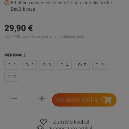
Erhältlich in verschiedenen Größen für individuelle
Bedürfnisse
29,
90
€
inkl. MwSt.
zzgl. Versandkosten und Zahlungsmittel
MERKMALE
Gr. 1
Gr. 2
Gr. 3
Gr. 4
Gr. 5
Gr. 6
Gr. 7
Variante wählen
Zum Merkzettel
Fragen zum Artikel