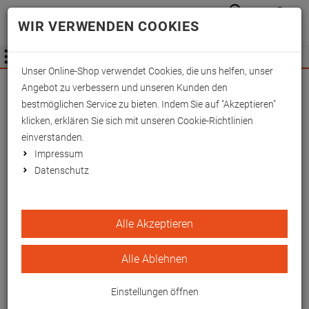
Anmelden
Waren
Merkzettel
0
WIR VERWENDEN COOKIES
aufkla
aufklappen
Fachhändler Information
Menü
Unser Online-Shop verwendet Cookies, die uns helfen, unser
Wichtige Änderung für Fachhändler zum
Angebot zu verbessern und unseren Kunden den
01.09.2026 -
Mehr Informationen hier
bestmöglichen Service zu bieten. Indem Sie auf "Akzeptieren"
klicken, erklären Sie sich mit unseren Cookie-Richtlinien
einverstanden.
Impressum
Datenschutz
Knopflochschiene nach
Alle Akzeptieren
Stack hautfarben
Alle Ablehnen
Einstellungen öffnen