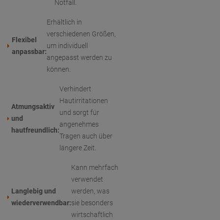
Notfall.
Erhältlich in
verschiedenen Größen,
Flexibel
um individuell
anpassbar:
angepasst werden zu
können.
Verhindert
Hautirritationen
Atmungsaktiv
und sorgt für
und
angenehmes
hautfreundlich:
Tragen auch über
längere Zeit.
Kann mehrfach
verwendet
Langlebig und
werden, was
wiederverwendbar:
sie besonders
wirtschaftlich