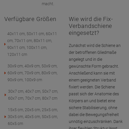
macht.
Verfügbare Größen
Wie wird die Fix-
Verbandschiene
eingesetzt?
40x11 cm, 50x11 cm, 60x11
cm, 70x11 cm, 80x11 cm,
Zunächst wird die Schiene an
90x11 cm, 100x11 cm,
der betroffenen Gliedmaße
120x11 cm
angelegt und in die
30x9 cm, 40x9 cm, 50x9 cm,
gewünschte Form gebracht.
60x9 cm, 70x9 cm, 80x9 cm,
Anschließend kann sie mit
90x9 cm, 100x9 cm
einem geeigneten Verband
fixiert werden. Die Schiene
30x7 cm, 40x7 cm, 50x7 cm,
passt sich der Anatomie des
60x7 cm, 70x7 cm, 80x7 cm
Körpers an und bietet eine
sichere Stabilisierung, ohne
15x5 cm, 20x5 cm, 25x5 cm,
dabei die Bewegungsfreiheit
30x5 cm, 40x5 cm, 50x5 cm,
unnötig einzuschränken. Dank
60x5 cm
ihrer flexiblen Struktur lässt