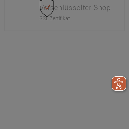
Verschlüsselter Shop
SSL Zertifikat
Information
Interaktiver Katalog
Downloads
Zahlung & Versand
Newsletter
Händlerinformationen
Dr. Paul Koch
Unser Unternehmen