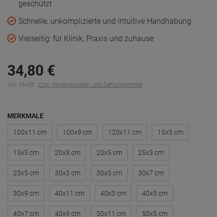
geschützt
Schnelle, unkomplizierte und intuitive Handhabung
Vielseitig: für Klinik, Praxis und zuhause
34,
80
€
inkl. MwSt.
zzgl. Versandkosten und Zahlungsmittel
MERKMALE
100x11 cm
100x9 cm
120x11 cm
15x3 cm
15x5 cm
20x3 cm
20x5 cm
25x3 cm
25x5 cm
30x3 cm
30x5 cm
30x7 cm
30x9 cm
40x11 cm
40x3 cm
40x5 cm
40x7 cm
40x9 cm
50x11 cm
50x5 cm