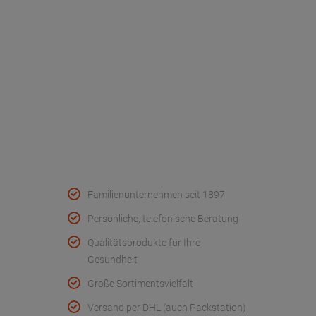
Werksverkauf
Kontakt
FAQ - Häufige Fragen
Wir helfen
Konformitätserklärungen
Qualität & Service
Familienunternehmen seit 1897
Persönliche, telefonische Beratung
Qualitätsprodukte für Ihre
Gesundheit
Große Sortimentsvielfalt
Versand per DHL (auch Packstation)