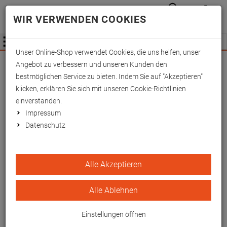
Anmelden
Waren
Merkzettel
0
WIR VERWENDEN COOKIES
aufkla
aufklappen
Fachhändler Information
Menü
Unser Online-Shop verwendet Cookies, die uns helfen, unser
Wichtige Änderung für Fachhändler zum
Angebot zu verbessern und unseren Kunden den
01.09.2026 -
Mehr Informationen hier
bestmöglichen Service zu bieten. Indem Sie auf "Akzeptieren"
klicken, erklären Sie sich mit unseren Cookie-Richtlinien
einverstanden.
Impressum
Datenschutz
Fix-Verbandschienen
Alle Akzeptieren
80x11 cm
Alle Ablehnen
EAN/GTIN: 4260433255439
Einstellungen öffnen