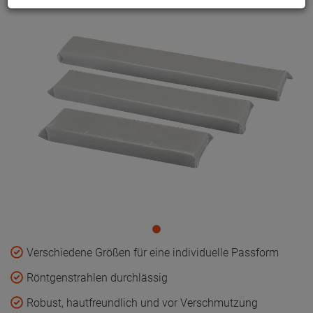
Verschiedene Größen für eine individuelle Passform
Röntgenstrahlen durchlässig
Robust, hautfreundlich und vor Verschmutzung