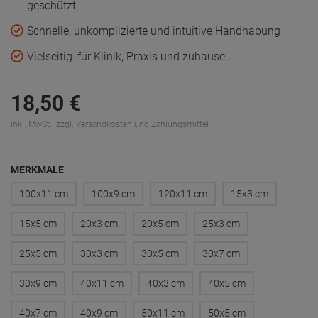
geschützt
Schnelle, unkomplizierte und intuitive Handhabung
Vielseitig: für Klinik, Praxis und zuhause
18,
50
€
inkl. MwSt.
zzgl. Versandkosten und Zahlungsmittel
MERKMALE
100x11 cm
100x9 cm
120x11 cm
15x3 cm
15x5 cm
20x3 cm
20x5 cm
25x3 cm
25x5 cm
30x3 cm
30x5 cm
30x7 cm
30x9 cm
40x11 cm
40x3 cm
40x5 cm
40x7 cm
40x9 cm
50x11 cm
50x5 cm