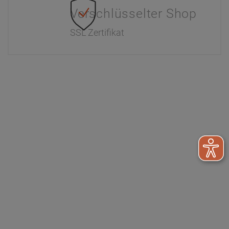
Verschlüsselter Shop
SSL Zertifikat
Information
Interaktiver Katalog
Downloads
Zahlung & Versand
Newsletter
Händlerinformationen
Dr. Paul Koch
Unser Unternehmen