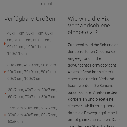
macht.
Verfügbare Größen
Wie wird die Fix-
Verbandschiene
eingesetzt?
40x11 cm, 50x11 cm, 60x11
cm, 70x11 cm, 80x11 cm,
Zunächst wird die Schiene an
90x11 cm, 100x11 cm,
der betroffenen Gliedmaße
120x11 cm
angelegt und in die
30x9 cm, 40x9 cm, 50x9 cm,
gewünschte Form gebracht.
60x9 cm, 70x9 cm, 80x9 cm,
Anschließend kann sie mit
90x9 cm, 100x9 cm
einem geeigneten Verband
fixiert werden. Die Schiene
30x7 cm, 40x7 cm, 50x7 cm,
passt sich der Anatomie des
60x7 cm, 70x7 cm, 80x7 cm
Körpers an und bietet eine
sichere Stabilisierung, ohne
15x5 cm, 20x5 cm, 25x5 cm,
dabei die Bewegungsfreiheit
30x5 cm, 40x5 cm, 50x5 cm,
unnötig einzuschränken. Dank
60x5 cm
ihrer flexiblen Struktur lässt