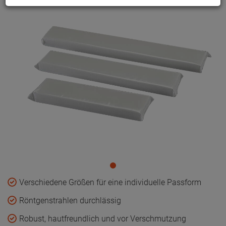
Verschiedene Größen für eine individuelle Passform
Röntgenstrahlen durchlässig
Robust, hautfreundlich und vor Verschmutzung