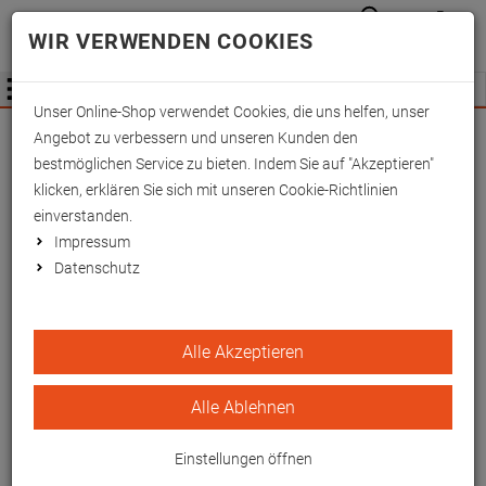
Anmelden
Waren
Merkzettel
0
WIR VERWENDEN COOKIES
aufkla
aufklappen
Fachhändler Information
Menü
Unser Online-Shop verwendet Cookies, die uns helfen, unser
Wichtige Änderung für Fachhändler zum
Angebot zu verbessern und unseren Kunden den
01.09.2026 -
Mehr Informationen hier
bestmöglichen Service zu bieten. Indem Sie auf "Akzeptieren"
klicken, erklären Sie sich mit unseren Cookie-Richtlinien
einverstanden.
Impressum
Datenschutz
Fix-Verbandschienen 70x7
Alle Akzeptieren
cm
Alle Ablehnen
EAN/GTIN: 4260433255293
Einstellungen öffnen