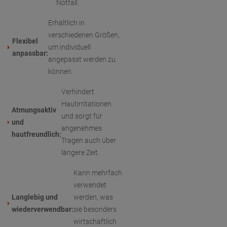
Notfall.
Erhältlich in
verschiedenen Größen,
Flexibel
um individuell
anpassbar:
angepasst werden zu
können.
Verhindert
Hautirritationen
Atmungsaktiv
und sorgt für
und
angenehmes
hautfreundlich:
Tragen auch über
längere Zeit.
Kann mehrfach
verwendet
Langlebig und
werden, was
wiederverwendbar:
sie besonders
wirtschaftlich