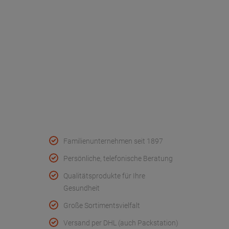
Werksverkauf
Kontakt
FAQ - Häufige Fragen
Wir helfen
Konformitätserklärungen
Qualität & Service
Familienunternehmen seit 1897
Persönliche, telefonische Beratung
Qualitätsprodukte für Ihre
Gesundheit
Große Sortimentsvielfalt
Versand per DHL (auch Packstation)