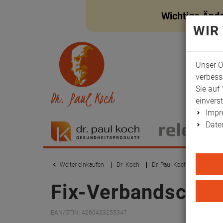
Wichtige Änd
WIR
Unser O
verbess
Sie auf 
einvers
Imp
Date
Weiter einkaufen
Dr- Koch
Dr. Paul Koch
Hand-Fin
Fix-Verbandschie
EAN/GTIN: 4260433255347