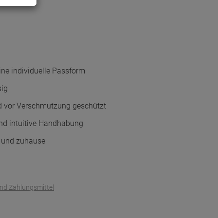
ine individuelle Passform
sig
nd vor Verschmutzung geschützt
und intuitive Handhabung
is und zuhause
und Zahlungsmittel