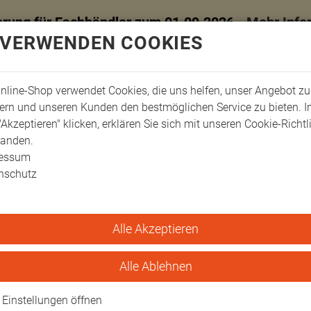
erung für Fachhändler zum 01.09.2026 -
Mehr Info
 VERWENDEN COOKIES
nline-Shop verwendet Cookies, die uns helfen, unser Angebot zu
ern und unseren Kunden den bestmöglichen Service zu bieten. 
"Akzeptieren" klicken, erklären Sie sich mit unseren Cookie-Richtl
tanden.
ressum
nschutz
Alle Akzeptieren
ger-Schienen
Fix-Verbandschienen 60x9 cm
nen 60x9 cm
Alle Ablehnen
Einstellungen öffnen