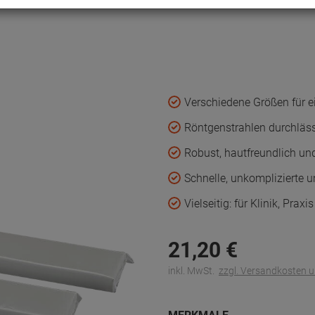
Verschiedene Größen für e
Röntgenstrahlen durchläs
Robust, hautfreundlich u
Schnelle, unkomplizierte 
Vielseitig: für Klinik, Prax
21,
20
€
inkl. MwSt.
zzgl. Versandkosten 