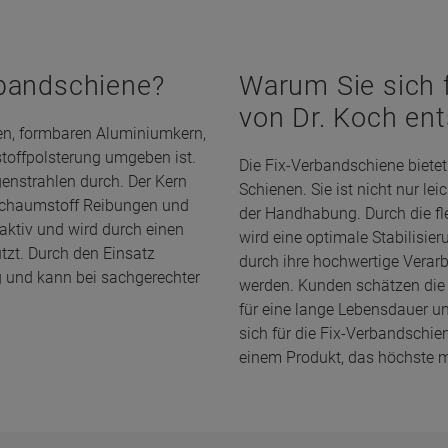
rbandschiene?
Warum Sie sich 
von Dr. Koch en
en, formbaren Aluminiumkern,
toffpolsterung umgeben ist.
Die Fix-Verbandschiene biete
enstrahlen durch. Der Kern
Schienen. Sie ist nicht nur le
r Schaumstoff Reibungen und
der Handhabung. Durch die fl
saktiv und wird durch einen
wird eine optimale Stabilisie
zt. Durch den Einsatz
durch ihre hochwertige Verar
ig und kann bei sachgerechter
werden. Kunden schätzen die 
für eine lange Lebensdauer u
sich für die Fix-Verbandschie
einem Produkt, das höchste m