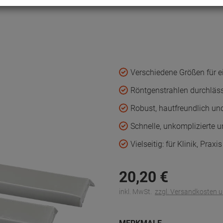
Verschiedene Größen für e
Röntgenstrahlen durchläs
Robust, hautfreundlich u
Schnelle, unkomplizierte 
Vielseitig: für Klinik, Prax
20,
20
€
inkl. MwSt.
zzgl. Versandkosten 