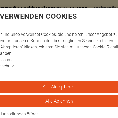
erung für Fachhändler zum 01.09.2026 -
Mehr Info
 VERWENDEN COOKIES
nline-Shop verwendet Cookies, die uns helfen, unser Angebot zu
ern und unseren Kunden den bestmöglichen Service zu bieten. 
"Akzeptieren" klicken, erklären Sie sich mit unseren Cookie-Richtl
tanden.
ressum
nschutz
Alle Akzeptieren
ger-Schienen
Fix-Verbandschienen 40x11 cm
nen 40x11 cm
Alle Ablehnen
Einstellungen öffnen