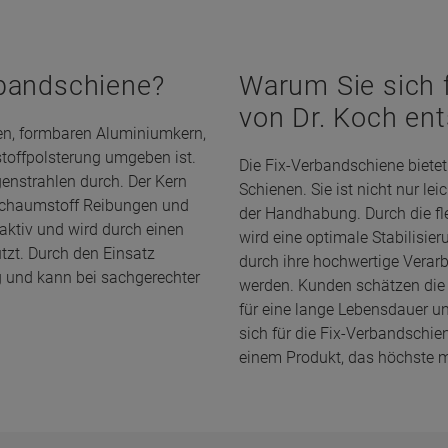
rbandschiene?
Warum Sie sich 
von Dr. Koch en
en, formbaren Aluminiumkern,
toffpolsterung umgeben ist.
Die Fix-Verbandschiene biete
enstrahlen durch. Der Kern
Schienen. Sie ist nicht nur le
r Schaumstoff Reibungen und
der Handhabung. Durch die fl
saktiv und wird durch einen
wird eine optimale Stabilisie
zt. Durch den Einsatz
durch ihre hochwertige Verar
ig und kann bei sachgerechter
werden. Kunden schätzen die 
für eine lange Lebensdauer u
sich für die Fix-Verbandschie
einem Produkt, das höchste m