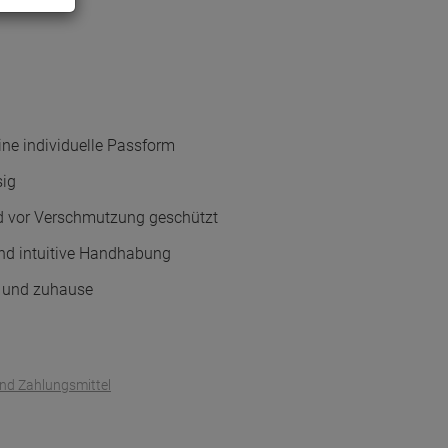
ine individuelle Passform
sig
nd vor Verschmutzung geschützt
und intuitive Handhabung
is und zuhause
und Zahlungsmittel