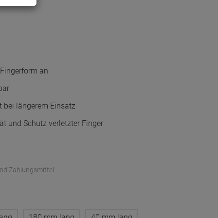
 Fingerform an
bar
t bei längerem Einsatz
tät und Schutz verletzter Finger
und Zahlungsmittel
ang
180 mm lang
40 mm lang