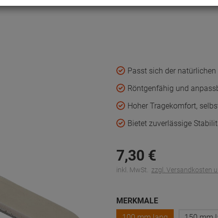
Passt sich der natürlichen
Röntgenfähig und anpass
Hoher Tragekomfort, selbs
Bietet zuverlässige Stabili
7,
30
€
inkl. MwSt.
zzgl. Versandkosten 
MERKMALE
100 mm lang
150 mm l