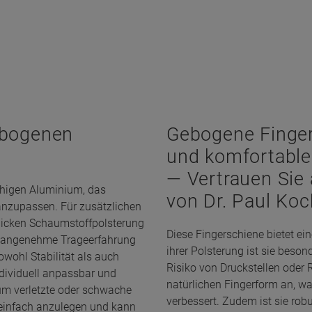
ebogenen
Gebogene Fingers
und komfortable 
— Vertrauen Sie 
ähigen Aluminium, das
von Dr. Paul Koc
 anzupassen. Für zusätzlichen
 dicken Schaumstoffpolsterung
Diese Fingerschiene bietet ei
ine angenehme Trageerfahrung
ihrer Polsterung ist sie bes
owohl Stabilität als auch
Risiko von Druckstellen oder
dividuell anpassbar und
natürlichen Fingerform an, w
 um verletzte oder schwache
verbessert. Zudem ist sie robu
st einfach anzulegen und kann