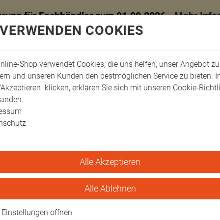
erung für Fachhändler zum 01.09.2026 -
Mehr Info
 VERWENDEN COOKIES
nline-Shop verwendet Cookies, die uns helfen, unser Angebot zu
ern und unseren Kunden den bestmöglichen Service zu bieten. 
"Akzeptieren" klicken, erklären Sie sich mit unseren Cookie-Richtl
tanden.
ressum
nschutz
Alle Akzeptieren
ger-Schienen
Fingerschienen
Fingerschienen gebogen 100 mm
gebogen 100 mm
Alle Ablehnen
iten der Stabilisierung
Einstellungen öffnen