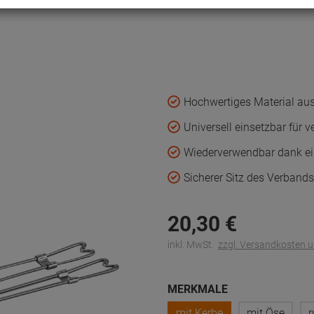
Hochwertiges Material au
Universell einsetzbar für v
Wiederverwendbar dank ei
Sicherer Sitz des Verbands
20,
30
€
inkl. MwSt.
zzgl. Versandkosten 
MERKMALE
mit Kerbe
mit Öse
r