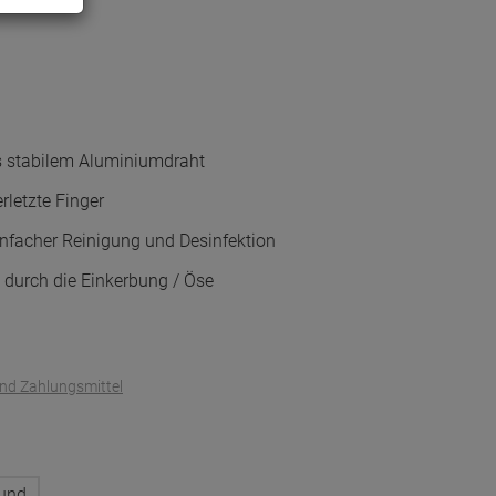
s stabilem Aluminiumdraht
erletzte Finger
nfacher Reinigung und Desinfektion
 durch die Einkerbung / Öse
und Zahlungsmittel
und