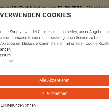
erung für Fachhändler zum 01.09.2026 -
Mehr Info
 VERWENDEN COOKIES
nline-Shop verwendet Cookies, die uns helfen, unser Angebot zu
ern und unseren Kunden den bestmöglichen Service zu bieten. 
"Akzeptieren" klicken, erklären Sie sich mit unseren Cookie-Richtl
tanden.
ressum
nschutz
Alle Akzeptieren
ger-Schienen
Fingerschienen
Böhler Fingerschiene für 2 Finger Kerbe
ene für 2 Finger Kerbe
Alle Ablehnen
Einstellungen öffnen