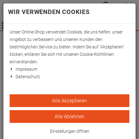
Anmelden
Waren
Merkzettel
0
WIR VERWENDEN COOKIES
aufkla
aufklappen
Fachhändler Information
Menü
Unser Online-Shop verwendet Cookies, die uns helfen, unser
Wichtige Änderung für Fachhändler zum
Angebot zu verbessern und unseren Kunden den
01.09.2026 -
Mehr Informationen hier
bestmöglichen Service zu bieten. Indem Sie auf "Akzeptieren"
klicken, erklären Sie sich mit unseren Cookie-Richtlinien
einverstanden.
Impressum
Datenschutz
Cramer-Steckschiene
Alle Akzeptieren
endlos 25x10 cm
Alle Ablehnen
EAN/GTIN: 4260433259000
Einstellungen öffnen