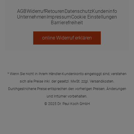
AGB
Widerruf
Retouren
Datenschutz
Kundeninfo
Unternehmen
Impressum
Cookie Einstellungen
Barrierefreiheit
online Widerruf erklären
* Wenn Sie nicht in Ihrem Händler-Kundenkonto eingeloggt sind, verstehen
sich alle Preise inkl. der gesetzl. MwSt. zzgl.
Versandkosten
.
Durchgestrichene Preise entsprechen den vorherigen Preisen. Änderungen
und Irrtümer vorbehalten.
© 2025 Dr. Paul Koch GmbH