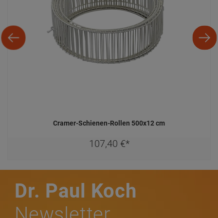
Cramer-Schienen-Rollen 500x12 cm
107,
40
€
*
Dr. Paul Koch
Newsletter