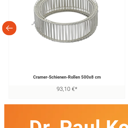
Cramer-Schienen-Rollen 500x8 cm
93,
10
€
*
Dr. Paul K