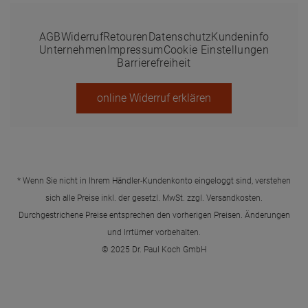
AGB
Widerruf
Retouren
Datenschutz
Kundeninfo
Unternehmen
Impressum
Cookie Einstellungen
Barrierefreiheit
online Widerruf erklären
* Wenn Sie nicht in Ihrem Händler-Kundenkonto eingeloggt sind, verstehen
sich alle Preise inkl. der gesetzl. MwSt. zzgl.
Versandkosten
.
Durchgestrichene Preise entsprechen den vorherigen Preisen. Änderungen
und Irrtümer vorbehalten.
© 2025 Dr. Paul Koch GmbH