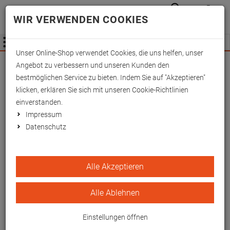
Anmelden
Waren
Merkzettel
0
WIR VERWENDEN COOKIES
aufkla
aufklappen
Fachhändler Information
Menü
Unser Online-Shop verwendet Cookies, die uns helfen, unser
Wichtige Änderung für Fachhändler zum
Angebot zu verbessern und unseren Kunden den
01.09.2026 -
Mehr Informationen hier
bestmöglichen Service zu bieten. Indem Sie auf "Akzeptieren"
klicken, erklären Sie sich mit unseren Cookie-Richtlinien
einverstanden.
Impressum
Datenschutz
Cramer-Schienen 20x2 cm
Alle Akzeptieren
EAN/GTIN: 4260433254838
Alle Ablehnen
Einstellungen öffnen