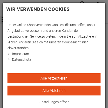
Anmelden
Waren
Merkzettel
0
WIR VERWENDEN COOKIES
aufkla
aufklappen
Fachhändler Information
Menü
Unser Online-Shop verwendet Cookies, die uns helfen, unser
Wichtige Änderung für Fachhändler zum
Angebot zu verbessern und unseren Kunden den
01.09.2026 -
Mehr Informationen hier
bestmöglichen Service zu bieten. Indem Sie auf "Akzeptieren"
klicken, erklären Sie sich mit unseren Cookie-Richtlinien
einverstanden.
Impressum
Datenschutz
Velcro-Haft standard 30
Alle Akzeptieren
mm, Meter
Alle Ablehnen
EAN/GTIN: 4260433256450
Einstellungen öffnen