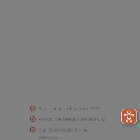
Dr. Paul Koch
Unser Unternehmen
Werksverkauf
Kontakt
FAQ - Häufige Fragen
Wir helfen
Konformitätserklärungen
Qualität & Service
Familienunternehmen seit 1897
Persönliche, telefonische Beratung
Qualitätsprodukte für Ihre
Gesundheit