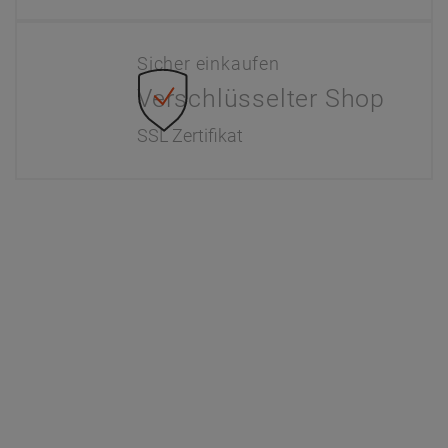
Sicher einkaufen
Verschlüsselter Shop
SSL Zertifikat
Information
Interaktiver Katalog
Downloads
Zahlung & Versand
Newsletter
Händlerinformationen