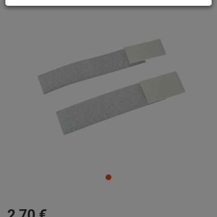
2,
70
€