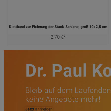
Klettband zur Fixierung der Stack-Schiene, groß 10x2,5 cm
2,
70
€
*
Dr. Paul K
Bleib auf dem Laufenden
keine Angebote mehr!
Jetzt
anmelden