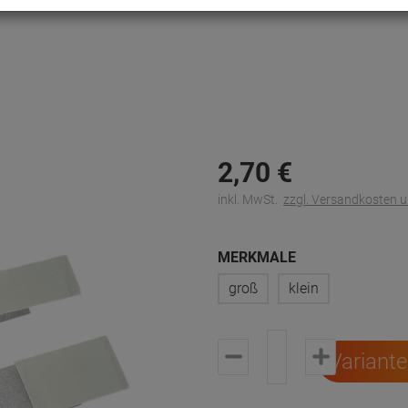
2,
70
€
inkl. MwSt.
zzgl. Versandkosten 
MERKMALE
groß
klein
Variant