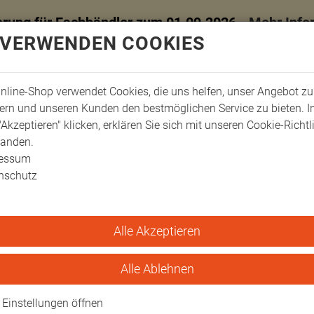
erung für Fachhändler zum 01.09.2026 -
Mehr Info
 VERWENDEN COOKIES
nline-Shop verwendet Cookies, die uns helfen, unser Angebot zu
ern und unseren Kunden den bestmöglichen Service zu bieten. 
"Akzeptieren" klicken, erklären Sie sich mit unseren Cookie-Richtl
tanden.
ressum
nschutz
Alle Akzeptieren
ger-Schienen
Bänder & Polster
Klettband zur Fixierung der Stack-Schiene
ierung der Stack-Schien
Alle Ablehnen
Einstellungen öffnen