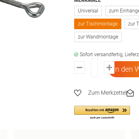
MERKMALE
Universal
zum Einhänge
zur Tischmontage
zur 
zur Wandmontage
Sofort versandfertig, Liefer
In den 
Zum Merkzettel