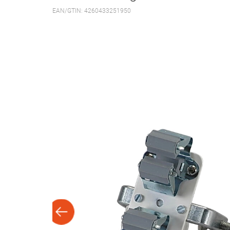
EAN/GTIN: 4260433251950