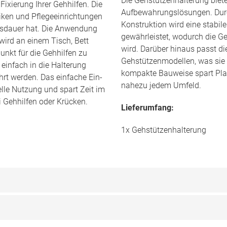
Die Gehstützenhalterung biet
ixierung Ihrer Gehhilfen. Die
Aufbewahrungslösungen. Durc
iniken und Pflegeeinrichtungen
Konstruktion wird eine stabil
ensdauer hat. Die Anwendung
gewährleistet, wodurch die G
wird an einem Tisch, Bett
wird. Darüber hinaus passt di
unkt für die Gehhilfen zu
Gehstützenmodellen, was sie b
einfach in die Halterung
kompakte Bauweise spart Plat
hrt werden. Das einfache Ein-
nahezu jedem Umfeld.
lle Nutzung und spart Zeit im
 Gehhilfen oder Krücken.
Lieferumfang:
1x Gehstützenhalterung