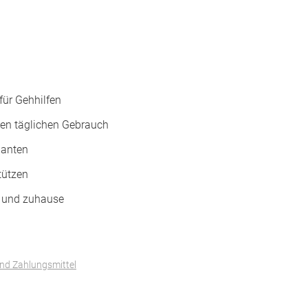
für Gehhilfen
den täglichen Gebrauch
ianten
tützen
is und zuhause
und Zahlungsmittel