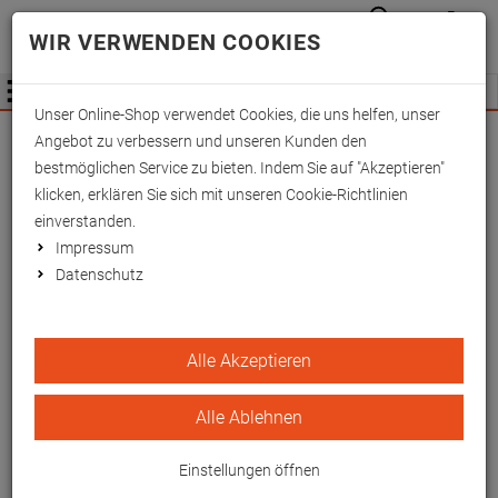
Anmelden
Waren
Merkzettel
0
WIR VERWENDEN COOKIES
aufkla
aufklappen
Fachhändler Information
Menü
Unser Online-Shop verwendet Cookies, die uns helfen, unser
Wichtige Änderung für Fachhändler zum
Angebot zu verbessern und unseren Kunden den
01.09.2026 -
Mehr Informationen hier
bestmöglichen Service zu bieten. Indem Sie auf "Akzeptieren"
klicken, erklären Sie sich mit unseren Cookie-Richtlinien
einverstanden.
Impressum
Datenschutz
Gehstützenhalterung mit
Alle Akzeptieren
Powerstrip Befestigung,
Tool-Flex
Alle Ablehnen
Zur Fixierung von Krücken und Gehstöcken
Einstellungen öffnen
EAN/GTIN: 4260433256658