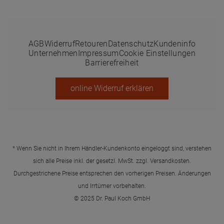
AGB
Widerruf
Retouren
Datenschutz
Kundeninfo
Unternehmen
Impressum
Cookie Einstellungen
Barrierefreiheit
online Widerruf erklären
* Wenn Sie nicht in Ihrem Händler-Kundenkonto eingeloggt sind, verstehen
sich alle Preise inkl. der gesetzl. MwSt. zzgl.
Versandkosten
.
Durchgestrichene Preise entsprechen den vorherigen Preisen. Änderungen
und Irrtümer vorbehalten.
© 2025 Dr. Paul Koch GmbH