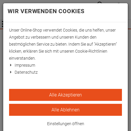
Anmelden
Waren
Merkzettel
0
WIR VERWENDEN COOKIES
aufkla
aufklappen
Fachhändler Information
Menü
Unser Online-Shop verwendet Cookies, die uns helfen, unser
Wichtige Änderung für Fachhändler zum
Angebot zu verbessern und unseren Kunden den
01.09.2026 -
Mehr Informationen hier
bestmöglichen Service zu bieten. Indem Sie auf "Akzeptieren"
klicken, erklären Sie sich mit unseren Cookie-Richtlinien
einverstanden.
Impressum
Datenschutz
Gehstützenhalterung Tisch
Alle Akzeptieren
2 Paar, weiß, Tool-Flex
Alle Ablehnen
Zur Fixierung von Krücken und Gehstöcken
EAN/GTIN: 4260433256672
Einstellungen öffnen