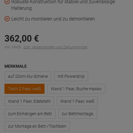
Robuste Konstruktion für stabile und zuverlässige
Halterung
Leicht zu montieren und zu demontieren
362,
00
€
inkl. MwSt.
zzgl. Versandkosten und Zahlungsmittel
MERKMALE
auf 20cm Alu-Schiene
mit Powerstrip
Tisch 2 Paar, weiß
Wand 1 Paar, Buche massiv
Wand 1 Paar, Edelstahl
Wand 1 Paar, weiß
zum Einhängen am Bett
zur Bettmontage,
zur Montage an Bett-/Tischbein