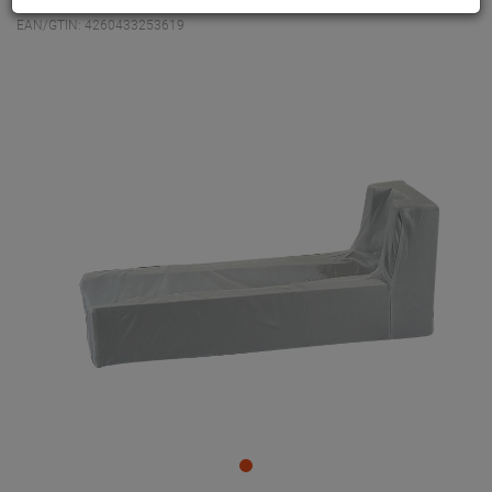
EAN/GTIN: 4260433253619