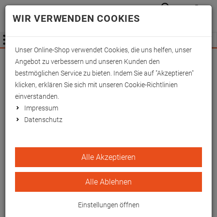
Anmelden
Waren
Merkzettel
0
WIR VERWENDEN COOKIES
aufkla
aufklappen
Fachhändler Information
Menü
Unser Online-Shop verwendet Cookies, die uns helfen, unser
Wichtige Änderung für Fachhändler zum
Angebot zu verbessern und unseren Kunden den
01.09.2026 -
Mehr Informationen hier
bestmöglichen Service zu bieten. Indem Sie auf "Akzeptieren"
klicken, erklären Sie sich mit unseren Cookie-Richtlinien
einverstanden.
Impressum
Datenschutz
Trikotbezüge für
Alle Akzeptieren
Beinschienen, weiß zu Art.
1532200 bis -01
Alle Ablehnen
Weißer Trikotbezug für eine angenehmere
Einstellungen öffnen
Lagerungsoberfläche