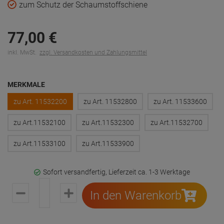
zum Schutz der Schaumstoffschiene
77,
00
€
inkl. MwSt.
zzgl. Versandkosten und Zahlungsmittel
MERKMALE
zu Art. 11532200
zu Art. 11532800
zu Art. 11533600
zu Art.11532100
zu Art.11532300
zu Art.11532700
zu Art.11533100
zu Art.11533900
Sofort versandfertig, Lieferzeit ca. 1-3 Werktage
In den Warenkorb