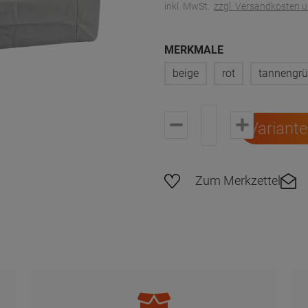
inkl. MwSt.
zzgl. Versandkosten 
MERKMALE
beige
rot
tannengr
Variant
Zum Merkzettel