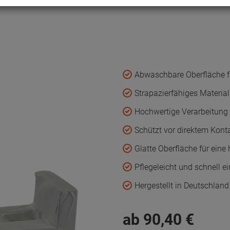
Abwaschbare Oberfläche fü
Strapazierfähiges Materia
Hochwertige Verarbeitung
Schützt vor direktem Konta
Glatte Oberfläche für ein
Pflegeleicht und schnell ei
Hergestellt in Deutschland
ab
90,
40
€