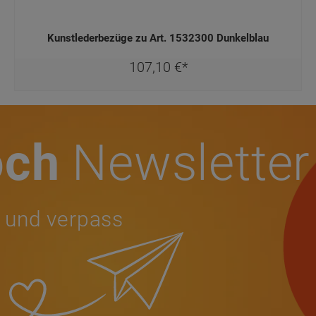
Kunstlederbezüge zu Art. 1532300 Dunkelblau
107,
10
€
*
och
Newsletter
 und verpass