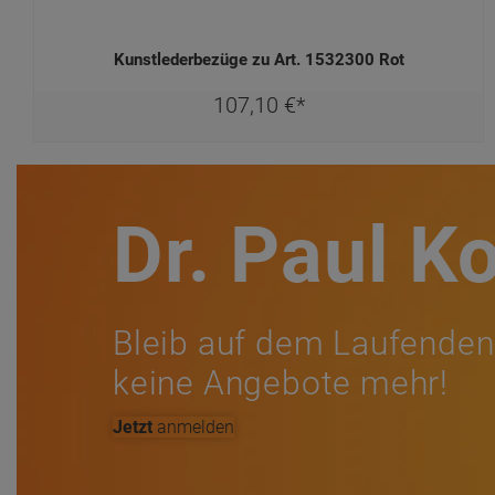
Kunstlederbezüge zu Art. 1532300 Rot
107,
10
€
*
Dr. Paul K
Bleib auf dem Laufenden
keine Angebote mehr!
Jetzt
anmelden