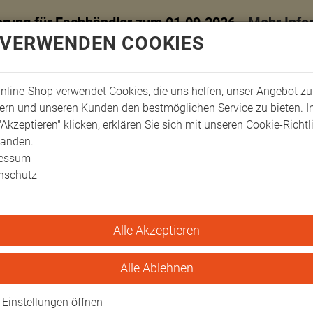
erung für Fachhändler zum 01.09.2026 -
Mehr Info
 VERWENDEN COOKIES
nline-Shop verwendet Cookies, die uns helfen, unser Angebot zu
ern und unseren Kunden den bestmöglichen Service zu bieten. 
"Akzeptieren" klicken, erklären Sie sich mit unseren Cookie-Richtl
tanden.
ressum
nschutz
Alle Akzeptieren
ienen
Bezüge für Beinschienen
Kunstleder Bezüge
Kunstlederbezug zu A
zu Art. 11532800-01
Alle Ablehnen
hygienische Anwendungen
Einstellungen öffnen