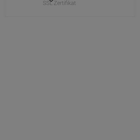
SSL Zertifikat
Information
Interaktiver Katalog
Downloads
Zahlung & Versand
Newsletter
Händlerinformationen
Dr. Paul Koch
Unser Unternehmen
Werksverkauf