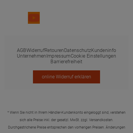
Folge uns
AGB
Widerruf
Retouren
Datenschutz
Kundeninfo
Unternehmen
Impressum
Cookie Einstellungen
Barrierefreiheit
online Widerruf erklären
* Wenn Sie nicht in Ihrem Händler-Kundenkonto eingeloggt sind, verstehen
sich alle Preise inkl. der gesetzl. MwSt. zzgl.
Versandkosten
.
Durchgestrichene Preise entsprechen den vorherigen Preisen. Änderungen