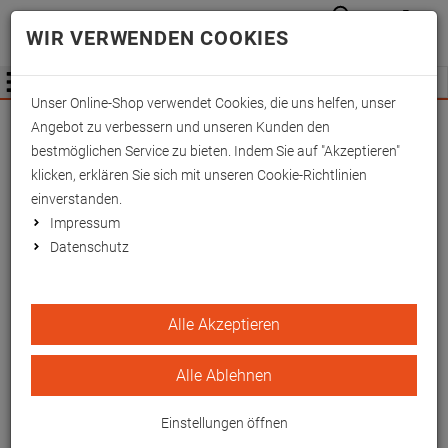
Anmelden
Waren
Merkzettel
0
WIR VERWENDEN COOKIES
aufkla
aufklappen
Fachhändler Information
Menü
Unser Online-Shop verwendet Cookies, die uns helfen, unser
Wichtige Änderung für Fachhändler zum
Angebot zu verbessern und unseren Kunden den
01.09.2026 -
Mehr Informationen hier
bestmöglichen Service zu bieten. Indem Sie auf "Akzeptieren"
klicken, erklären Sie sich mit unseren Cookie-Richtlinien
einverstanden.
Impressum
Datenschutz
Kunstlederbezüge zu Art.
Alle Akzeptieren
1532800 Rot
Alle Ablehnen
Pflegeleichter Bezug für hygienische
Anwendungen
Einstellungen öffnen
EAN/GTIN: 4260433253398