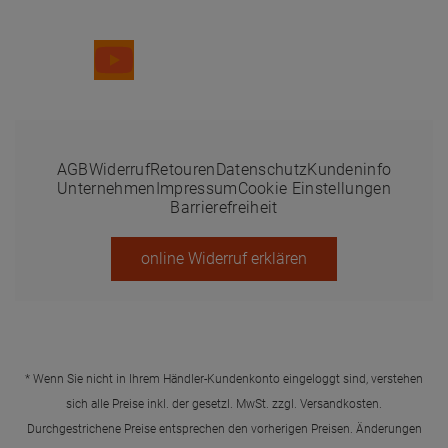
Folge uns
AGB
Widerruf
Retouren
Datenschutz
Kundeninfo
Unternehmen
Impressum
Cookie Einstellungen
Barrierefreiheit
online Widerruf erklären
* Wenn Sie nicht in Ihrem Händler-Kundenkonto eingeloggt sind, verstehen
sich alle Preise inkl. der gesetzl. MwSt. zzgl.
Versandkosten
.
Durchgestrichene Preise entsprechen den vorherigen Preisen. Änderungen