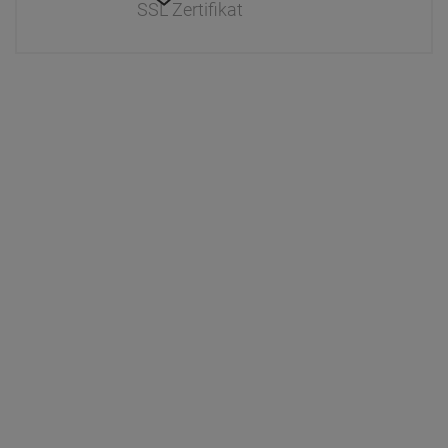
SSL Zertifikat
Information
Interaktiver Katalog
Downloads
Zahlung & Versand
Newsletter
Händlerinformationen
Dr. Paul Koch
Unser Unternehmen
Werksverkauf