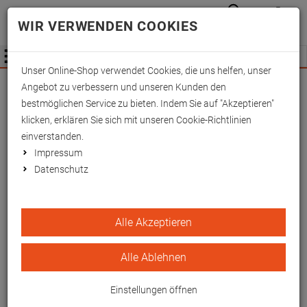
Anmelden
Waren
Merkzettel
0
WIR VERWENDEN COOKIES
aufkla
aufklappen
Fachhändler Information
Menü
Unser Online-Shop verwendet Cookies, die uns helfen, unser
Wichtige Änderung für Fachhändler zum
Angebot zu verbessern und unseren Kunden den
01.09.2026 -
Mehr Informationen hier
bestmöglichen Service zu bieten. Indem Sie auf "Akzeptieren"
klicken, erklären Sie sich mit unseren Cookie-Richtlinien
einverstanden.
Impressum
Datenschutz
Kunstlederbezüge zu Art.
Alle Akzeptieren
1532300 Tannengrün
Alle Ablehnen
Pflegeleichter Bezug für hygienische
Anwendungen
Einstellungen öffnen
EAN/GTIN: 4260433253459