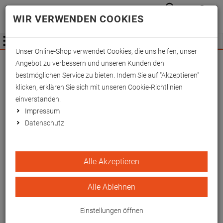
Anmelden
Waren
Merkzettel
0
WIR VERWENDEN COOKIES
aufkla
aufklappen
Fachhändler Information
Menü
Unser Online-Shop verwendet Cookies, die uns helfen, unser
Wichtige Änderung für Fachhändler zum
Angebot zu verbessern und unseren Kunden den
01.09.2026 -
Mehr Informationen hier
bestmöglichen Service zu bieten. Indem Sie auf "Akzeptieren"
klicken, erklären Sie sich mit unseren Cookie-Richtlinien
einverstanden.
Impressum
Datenschutz
Kunstlederbezüge
Alle Akzeptieren
Pflegeleichter Bezug für hygienische
Anwendungen
Alle Ablehnen
Einstellungen öffnen