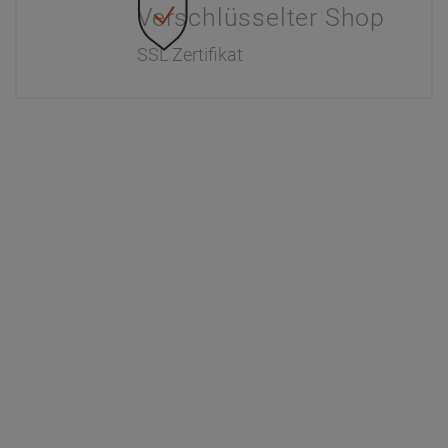
Verschlüsselter Shop
SSL Zertifikat
Information
Interaktiver Katalog
Downloads
Zahlung & Versand
Newsletter
Händlerinformationen
Dr. Paul Koch
Unser Unternehmen