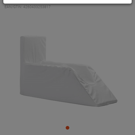
EAN/GTIN: 4260433253817