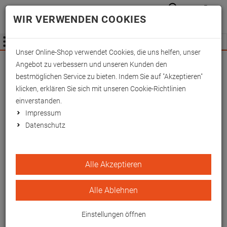
Anmelden
Waren
Merkzettel
0
WIR VERWENDEN COOKIES
aufkla
aufklappen
Fachhändler Information
Menü
Unser Online-Shop verwendet Cookies, die uns helfen, unser
Wichtige Änderung für Fachhändler zum
Angebot zu verbessern und unseren Kunden den
01.09.2026 -
Mehr Informationen hier
bestmöglichen Service zu bieten. Indem Sie auf "Akzeptieren"
klicken, erklären Sie sich mit unseren Cookie-Richtlinien
einverstanden.
Impressum
Datenschutz
Komfort-Bezüge für
Alle Akzeptieren
Beinschienen, weiß zu Art.
1533900 bis -01
Alle Ablehnen
Pflegeleichter Bezug mit
Einstellungen öffnen
wasserundurchlässiger Oberfläche